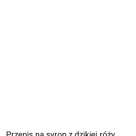
Przepis na syrop z dzikiej róży