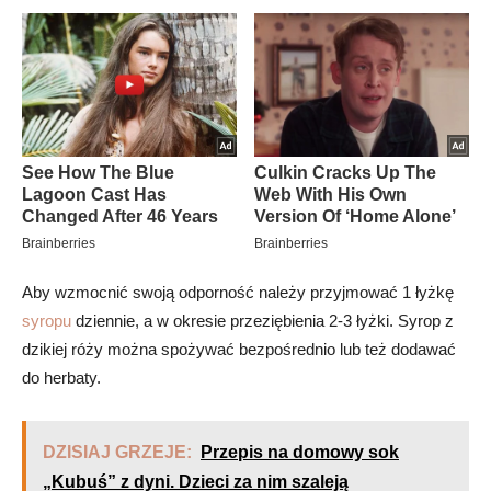
Aby wzmocnić swoją odporność należy przyjmować 1 łyżkę
syropu
dziennie, a w okresie przeziębienia 2-3 łyżki. Syrop z
dzikiej róży można spożywać bezpośrednio lub też dodawać
do herbaty.
DZISIAJ GRZEJE:
Przepis na domowy sok
„Kubuś” z dyni. Dzieci za nim szaleją