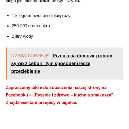
niego jest niesamowicie prosty i szybki.
1 kilogram owoców dzikiej róży
250-300 gram cukru
2 litry wody
DZISIAJ GRZEJE:
Przepis na domowej roboty
syrop z cebuli - tym sposobem leczę
przeziębienie
Zapraszamy także do zobaczenia naszej strony na
Facebooku – “Pysznie i zdrowo – kuchnia smakosza”.
Znajdziecie tam przepisy w pigułce.