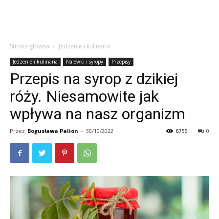
Strona główna
Jedzenie i kulinaria
Jedzenie i kulinaria
Nalewki i syropy
Przepisy
Przepis na syrop z dzikiej
róży. Niesamowite jak
wpływa na nasz organizm
Przez
Bogusława Palion
-
30/10/2022
6755
0