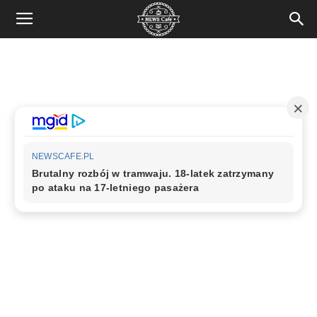
News
Cafe