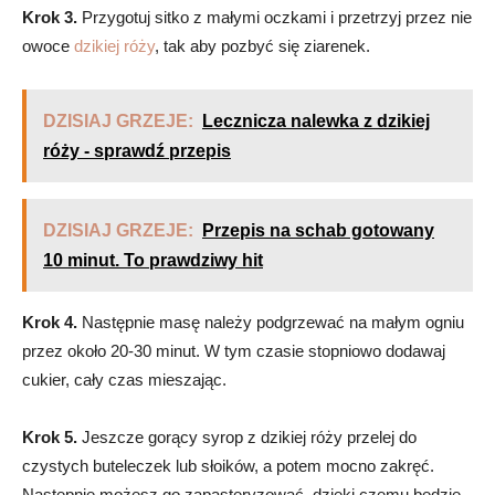
Krok 3.
Przygotuj sitko z małymi oczkami i przetrzyj przez nie
owoce
dzikiej róży
, tak aby pozbyć się ziarenek.
DZISIAJ GRZEJE:
Lecznicza nalewka z dzikiej
róży - sprawdź przepis
DZISIAJ GRZEJE:
Przepis na schab gotowany
10 minut. To prawdziwy hit
Krok 4.
Następnie masę należy podgrzewać na małym ogniu
przez około 20-30 minut. W tym czasie stopniowo dodawaj
cukier, cały czas mieszając.
Krok 5.
Jeszcze gorący syrop z dzikiej róży przelej do
czystych buteleczek lub słoików, a potem mocno zakręć.
Następnie możesz go zapasteryzować, dzięki czemu będzie