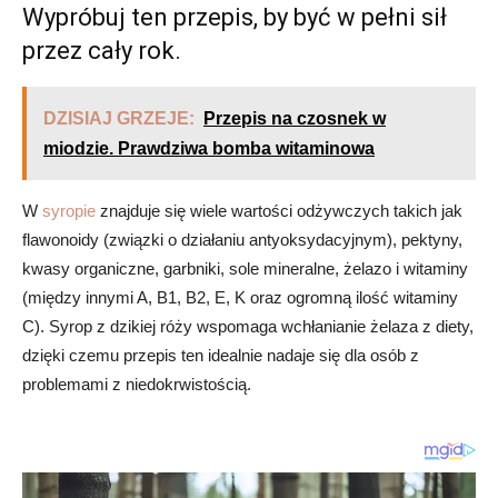
Wypróbuj ten przepis, by być w pełni sił
przez cały rok.
DZISIAJ GRZEJE:
Przepis na czosnek w
miodzie. Prawdziwa bomba witaminowa
W
syropie
znajduje się wiele wartości odżywczych takich jak
flawonoidy (związki o działaniu antyoksydacyjnym), pektyny,
kwasy organiczne, garbniki, sole mineralne, żelazo i witaminy
(między innymi A, B1, B2, E, K oraz ogromną ilość witaminy
C). Syrop z dzikiej róży wspomaga wchłanianie żelaza z diety,
dzięki czemu przepis ten idealnie nadaje się dla osób z
problemami z niedokrwistością.