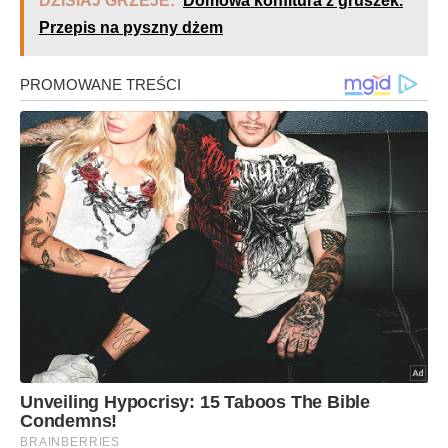
DZISIAJ GRZEJE:
Domowa konfitura z gruszek.
Przepis na pyszny dżem