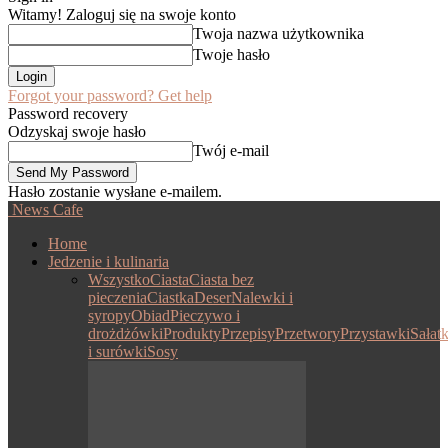
Witamy! Zaloguj się na swoje konto
Twoja nazwa użytkownika
Twoje hasło
Forgot your password? Get help
Password recovery
Odzyskaj swoje hasło
Twój e-mail
Hasło zostanie wysłane e-mailem.
News Cafe
Home
Jedzenie i kulinaria
Wszystko
Ciasta
Ciasta bez
pieczenia
Ciastka
Deser
Nalewki i
syropy
Obiad
Pieczywo i
drożdżówki
Produkty
Przepisy
Przetwory
Przystawki
Sałatk
i surówki
Sosy