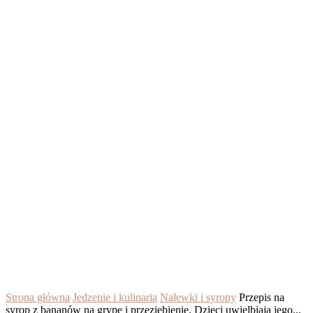
Strona główna
Jedzenie i kulinaria
Nalewki i syropy
Przepis na
syrop z bananów na grypę i przeziębienie. Dzieci uwielbiają jego...