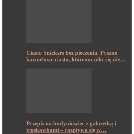
Ciasto Snickers bez pieczenia. Pyszne
karmelowe ciasto, któremu nikt się nie…
Przepis na budyniowiec z galaretką i
truskawkami – rozpływa się w…