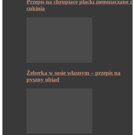
Przepis na chrupiące placki ziemniaczane z
cukinią
Żeberka w sosie własnym – przepis na
pyszny obiad