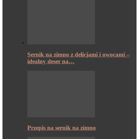
Sernik na zimno z delicjami i owocami –
idealny deser na…
Przepis na sernik na zimno