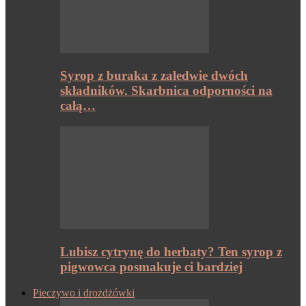
Syrop z buraka z zaledwie dwóch
składników. Skarbnica odporności na
całą…
Lubisz cytrynę do herbaty? Ten syrop z
pigwowca posmakuje ci bardziej
Pieczywo i drożdżówki