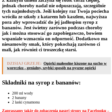
Z każdym dniem zaczyna się robić coraz cieplej,
jednak choroby nadal nie odpuszczają, szczególnie
tych najmłodszych. Jeśli kolejny raz Twoja pociecha
wróciła ze szkoły z katarem lub kaszlem, najwyższa
pora aby wprowadzić do jej jadłospisu syrop z
bananów. Jest świetny zarówno podczas choroby
jak i można stosować go zapobiegawczo, bowiem
wspaniale wzmacnia on odporność. Dodatkowo ma
niesamowity smak, który pokochają zarówno ci
mali, jak również ci troszeczkę starsi.
DZISIAJ GRZEJE:
Ogórki małosolne kiszone na sucho w
woreczku - genialny, szybki sposób na pyszne ogórki
Składniki na syrop z bananów:
200 ml wody
2 banany
2 laski cynamonu
Zapraszamy także do zobaczenia naszej strony na Facebooku –