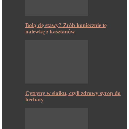
Bolą cię stawy? Zrób koniecznie tę
nalewkę z kasztanów
Cytryny w słoiku, czyli zdrowy syrop do
herbaty