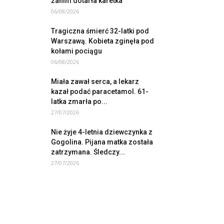
zanim dotarła karetka
06/08/2026
Tragiczna śmierć 32-latki pod
Warszawą. Kobieta zginęła pod
kołami pociągu
06/08/2026
Miała zawał serca, a lekarz
kazał podać paracetamol. 61-
latka zmarła po...
27/07/2026
Nie żyje 4-letnia dziewczynka z
Gogolina. Pijana matka została
zatrzymana. Śledczy...
27/07/2026