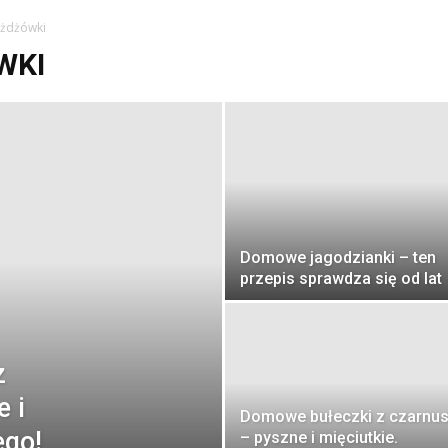
ożdżówki
WKI
Domowe jagodzianki – ten
przepis sprawdza się od lat
z
 i
Domowe bułeczki z czarnu
ego!
– pyszne i mięciutkie.