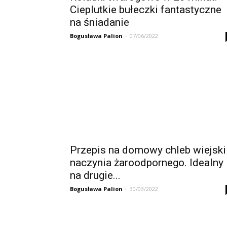
Cieplutkie bułeczki fantastyczne
na śniadanie
Bogusława Palion
-
07/06/2022
Przepis na domowy chleb wiejski
naczynia żaroodpornego. Idealny
na drugie...
Bogusława Palion
-
30/03/2022