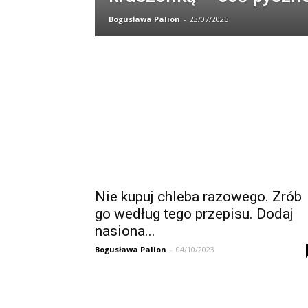
Bogusława Palion
-
23/07/2025
Nie kupuj chleba razowego. Zrób
go według tego przepisu. Dodaj
nasiona...
Bogusława Palion
-
04/10/2023