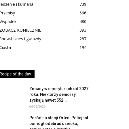
Jedzenie i kulinaria
739
Przepisy
666
Wypadek
480
ZOBACZ KONIECZNIE
393
Show-biznes i gwiazdy
287
Ciasta
194
Recipe of the day
Zmiany w emeryturach od 2027
roku. Niektórzy seniorzy
zyskają nawet 552...
06/08/2026
Poród na stacji Orlen. Policjant
pomógł odebrać dziecko,