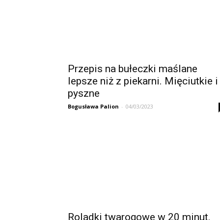
Przepis na bułeczki maślane
lepsze niż z piekarni. Mięciutkie i
pyszne
Bogusława Palion
-
04/03/2023
Roladki twarogowe w 20 minut.