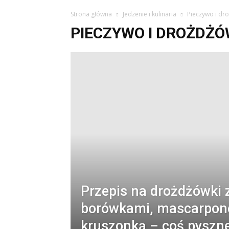
Strona główna
Jedzenie i kulinaria
Pieczywo i dr
PIECZYWO I DROŻDŻÓ
Przepis na drożdżówki 
borówkami, mascarpone
kruszonką – coś pyszn