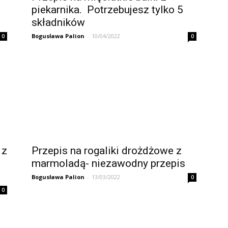
piekarnika. Potrzebujesz tylko 5
składników
Bogusława Palion
-
10/04/2022
0
0
 z
Przepis na rogaliki drożdżowe z
marmoladą- niezawodny przepis
Bogusława Palion
-
13/03/2022
0
0