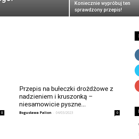
Koniecznie wypróbuj ten
sprawdzony przepis!
Przepis na bułeczki drożdżowe z
nadzieniem i kruszonką –
niesamowicie pyszne...
Bogusława Palion
-
04/03/2023
0
0