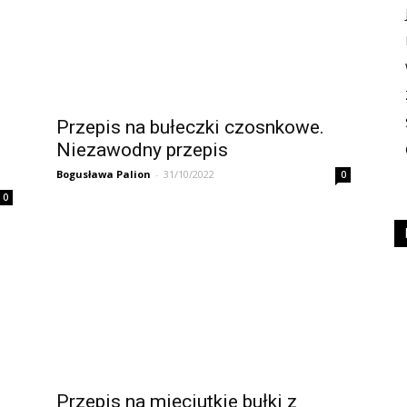
Przepis na bułeczki czosnkowe.
Niezawodny przepis
Bogusława Palion
-
31/10/2022
0
0
Przepis na mięciutkie bułki z