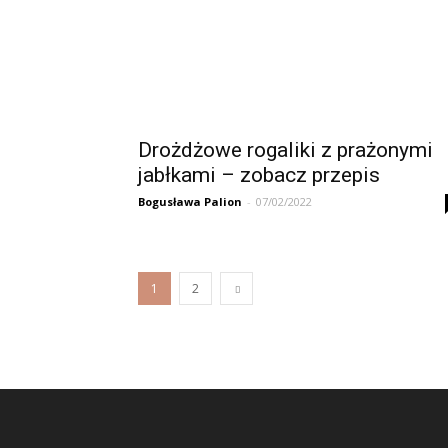
Drożdżowe rogaliki z prażonymi
jabłkami – zobacz przepis
Bogusława Palion
-
07/02/2022
1
2