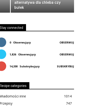
alternatywa dla chleba czy
bułek
Stay connected
0
Obserwujący
OBSERWUJ
1,826
Obserwujący
OBSERWUJ
14,200
Subskrybujący
SUBSKRYBUJ
Recipe categories
Wiadomości inne
1014
Przepisy
747