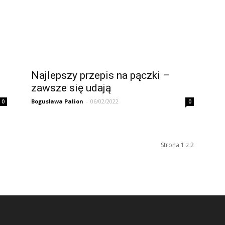
Najlepszy przepis na pączki –
zawsze się udają
Bogusława Palion
-
06/02/2022
0
0
Strona 1 z 2