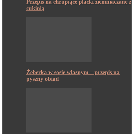
Przepis na chrupiące placki ziemniaczane z
cukinią
Żeberka w sosie własnym – przepis na
pyszny obiad