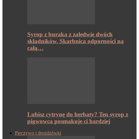
Syrop z buraka z zaledwie dwóch
składników. Skarbnica odporności na
całą…
Lubisz cytrynę do herbaty? Ten syrop z
pigwowca posmakuje ci bardziej
Pieczywo i drożdżówki