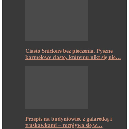
Ciasto Snickers bez pieczenia. Pyszne
karmelowe ciasto, któremu nikt się nie…
Przepis na budyniowiec z galaretką i
truskawkami – rozpływa się w…