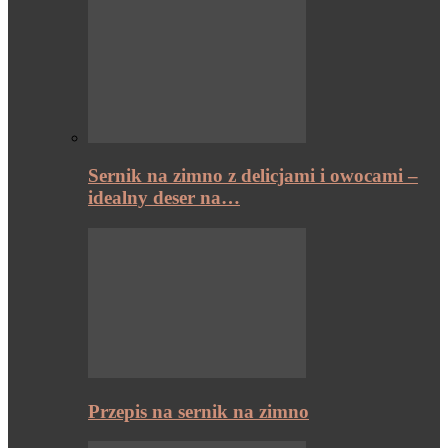
Sernik na zimno z delicjami i owocami –
idealny deser na…
Przepis na sernik na zimno