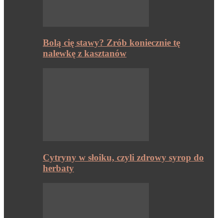
Bolą cię stawy? Zrób koniecznie tę
nalewkę z kasztanów
Cytryny w słoiku, czyli zdrowy syrop do
herbaty