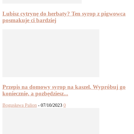
Lubisz cytrynę do herbaty? Ten syrop z pigwowca
posmakuje ci bardziej
Przepis na domowy syrop na kaszel. Wypróbuj go
koniecznie, a pozbędziesz...
Bogusława Palion
-
07/10/2023
0