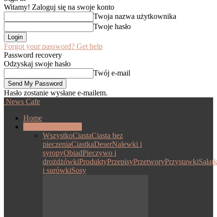
Witamy! Zaloguj się na swoje konto
Twoja nazwa użytkownika
Twoje hasło
Forgot your password? Get help
Password recovery
Odzyskaj swoje hasło
Twój e-mail
Hasło zostanie wysłane e-mailem.
News Cafe
Home
Jedzenie i kulinaria
Wszystko
Ciasta
Ciasta bez
pieczenia
Ciastka
Deser
Nalewki i
syropy
Obiad
Pieczywo i
drożdżówki
Produkty
Przepisy
Przetwory
Przystawki
Sałatk
i surówki
Sosy