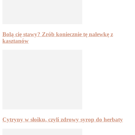
Bolą cię stawy? Zrób koniecznie tę nalewkę z
kasztanów
Cytryny w słoiku, czyli zdrowy syrop do herbaty