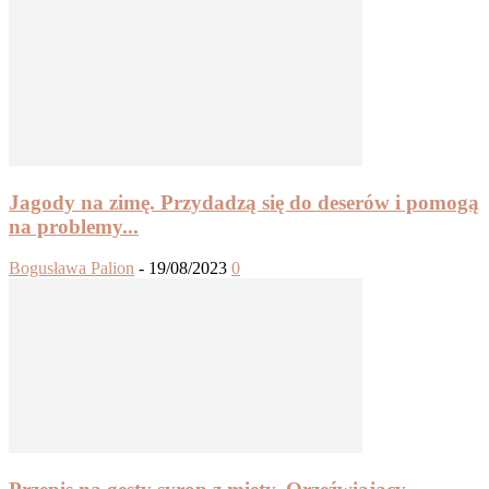
Jagody na zimę. Przydadzą się do deserów i pomogą
na problemy...
Bogusława Palion
-
19/08/2023
0