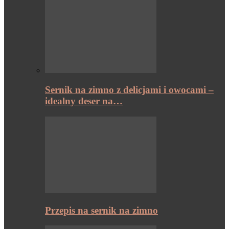
Sernik na zimno z delicjami i owocami –
idealny deser na…
Przepis na sernik na zimno