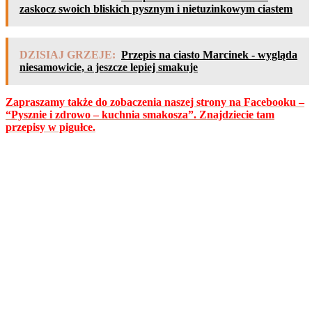
zaskocz swoich bliskich pysznym i nietuzinkowym ciastem
DZISIAJ GRZEJE:
Przepis na ciasto Marcinek - wygląda
niesamowicie, a jeszcze lepiej smakuje
Zapraszamy także do zobaczenia naszej strony na Facebooku –
“Pysznie i zdrowo – kuchnia smakosza”. Znajdziecie tam
przepisy w pigułce.