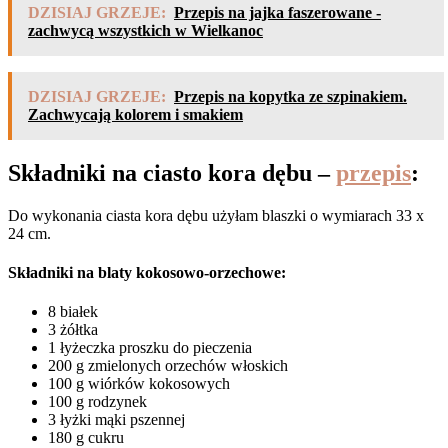
DZISIAJ GRZEJE:
Przepis na jajka faszerowane -
zachwycą wszystkich w Wielkanoc
DZISIAJ GRZEJE:
Przepis na kopytka ze szpinakiem.
Zachwycają kolorem i smakiem
Składniki na ciasto kora dębu –
przepis
:
Do wykonania ciasta kora dębu użyłam blaszki o wymiarach 33 x
24 cm.
Składniki na blaty kokosowo-orzechowe:
8 białek
3 żółtka
1 łyżeczka proszku do pieczenia
200 g zmielonych orzechów włoskich
100 g wiórków kokosowych
100 g rodzynek
3 łyżki mąki pszennej
180 g cukru