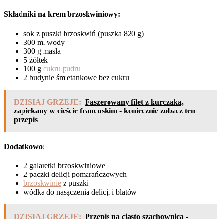
Składniki na krem brzoskwiniowy:
sok z puszki brzoskwiń (puszka 820 g)
300 ml wody
300 g masła
5 żółtek
100 g
cukru pudru
2 budynie śmietankowe bez cukru
DZISIAJ GRZEJE:
Faszerowany filet z kurczaka,
zapiekany w cieście francuskim - koniecznie zobacz ten
przepis
Dodatkowo:
2 galaretki brzoskwiniowe
2 paczki delicji pomarańczowych
brzoskwinie
z puszki
wódka do nasączenia delicji i blatów
DZISIAJ GRZEJE:
Przepis na ciasto szachownica -