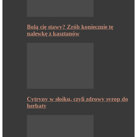
Bolą cię stawy? Zrób koniecznie tę
nalewkę z kasztanów
Cytryny w słoiku, czyli zdrowy syrop do
herbaty