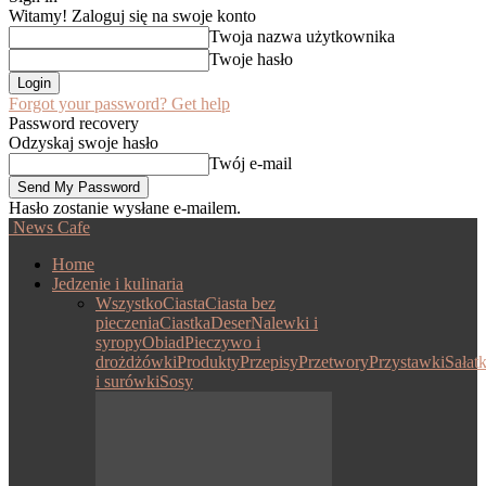
Witamy! Zaloguj się na swoje konto
Twoja nazwa użytkownika
Twoje hasło
Forgot your password? Get help
Password recovery
Odzyskaj swoje hasło
Twój e-mail
Hasło zostanie wysłane e-mailem.
News Cafe
Home
Jedzenie i kulinaria
Wszystko
Ciasta
Ciasta bez
pieczenia
Ciastka
Deser
Nalewki i
syropy
Obiad
Pieczywo i
drożdżówki
Produkty
Przepisy
Przetwory
Przystawki
Sałatk
i surówki
Sosy