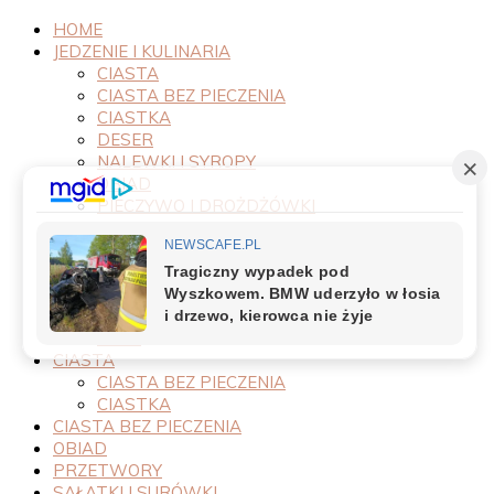
HOME
JEDZENIE I KULINARIA
CIASTA
CIASTA BEZ PIECZENIA
CIASTKA
DESER
NALEWKI I SYROPY
OBIAD
PIECZYWO I DROŻDŻÓWKI
PRODUKTY
PRZEPISY
PRZETWORY
PRZYSTAWKI
SAŁATKI I SURÓWKI
SOSY
CIASTA
CIASTA BEZ PIECZENIA
CIASTKA
CIASTA BEZ PIECZENIA
OBIAD
PRZETWORY
SAŁATKI I SURÓWKI