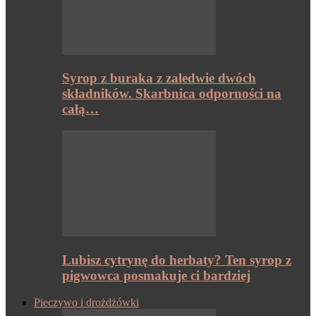
Syrop z buraka z zaledwie dwóch
składników. Skarbnica odporności na
całą…
Lubisz cytrynę do herbaty? Ten syrop z
pigwowca posmakuje ci bardziej
Pieczywo i drożdżówki