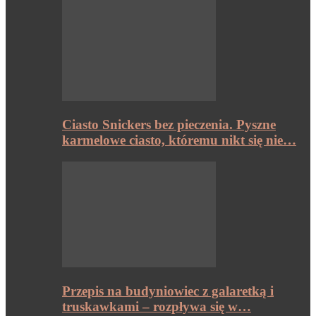
Ciasto Snickers bez pieczenia. Pyszne
karmelowe ciasto, któremu nikt się nie…
Przepis na budyniowiec z galaretką i
truskawkami – rozpływa się w…