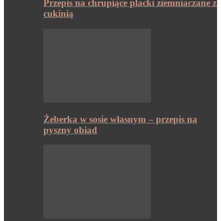
Przepis na chrupiące placki ziemniaczane z
cukinią
Żeberka w sosie własnym – przepis na
pyszny obiad