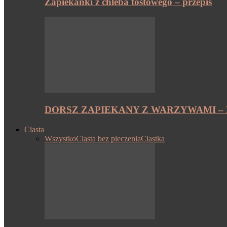
Zapiekanki z chleba tostowego – przepis
DORSZ ZAPIEKANY Z WARZYWAMI – 
Ciasta
Wszystko
Ciasta bez pieczenia
Ciastka