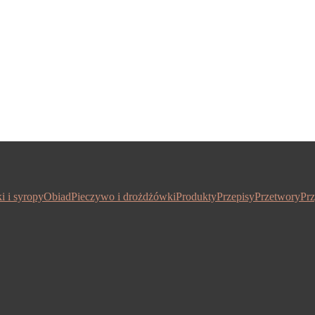
i i syropy
Obiad
Pieczywo i drożdżówki
Produkty
Przepisy
Przetwory
Prz