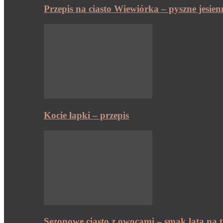
Przepis na ciasto Wiewiórka – pyszne jesien
Kocie łapki – przepis
Sezonowe ciasto z owocami – smak lata na t