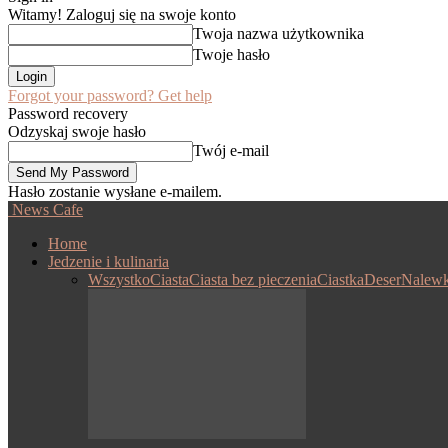
Witamy! Zaloguj się na swoje konto
Twoja nazwa użytkownika
Twoje hasło
Forgot your password? Get help
Password recovery
Odzyskaj swoje hasło
Twój e-mail
Hasło zostanie wysłane e-mailem.
News Cafe
Home
Jedzenie i kulinaria
Wszystko
Ciasta
Ciasta bez pieczenia
Ciastka
Deser
Nalewk