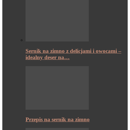
Sernik na zimno z delicjami i owocami –
idealny deser na…
Przepis na sernik na zimno