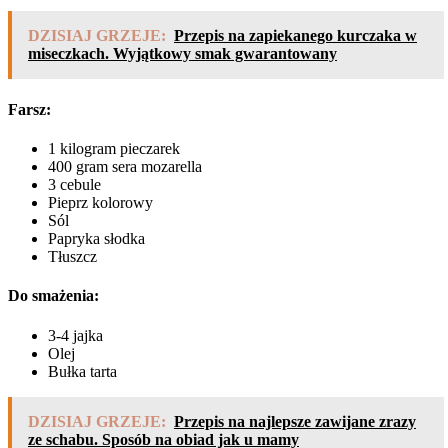
DZISIAJ GRZEJE:
Przepis na zapiekanego kurczaka w
miseczkach. Wyjątkowy smak gwarantowany
Farsz:
1 kilogram pieczarek
400 gram sera mozarella
3 cebule
Pieprz kolorowy
Sól
Papryka słodka
Tłuszcz
Do smażenia:
3-4 jajka
Olej
Bułka tarta
DZISIAJ GRZEJE:
Przepis na najlepsze zawijane zrazy
ze schabu. Sposób na obiad jak u mamy