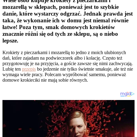
Wiele osób kupuje krokiety z pieczarkami i
mozarellą w sklepach, ponieważ jest to szybkie
danie, które wystarczy odgrzać. Jednak prawda jest
taka, że wykonanie ich w domu jest niemal równie
łatwe! Poza tym, smak domowych krokietów
znacznie różni się od tych ze sklepu, są o niebo
lepsze.
Krokiety z pieczarkami i mozarellą to jedno z moich ulubionych
dań, które zajadam na podwieczorek albo i kolację. Często też
przygotowuję je na przyjęcia, a goście zawsze się nimi zachwycają.
Lubię ten
przepis
bo jedzenie nie tylko świetnie smakuje, ale też nie
wymaga wiele pracy. Polecam wypróbować samemu, ponieważ
domowe krokieciki nie mają sobie równych.