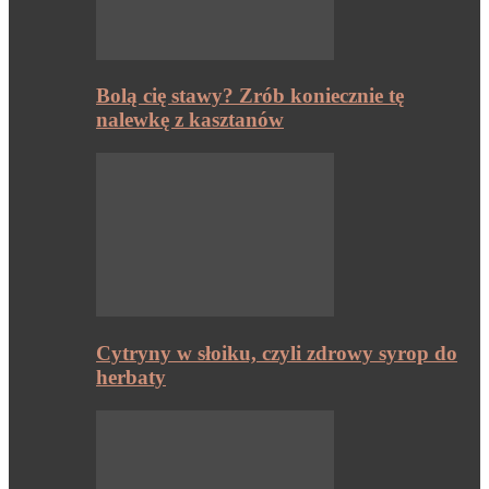
Bolą cię stawy? Zrób koniecznie tę
nalewkę z kasztanów
Cytryny w słoiku, czyli zdrowy syrop do
herbaty