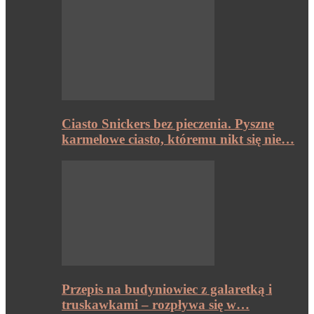
Ciasto Snickers bez pieczenia. Pyszne
karmelowe ciasto, któremu nikt się nie…
Przepis na budyniowiec z galaretką i
truskawkami – rozpływa się w…