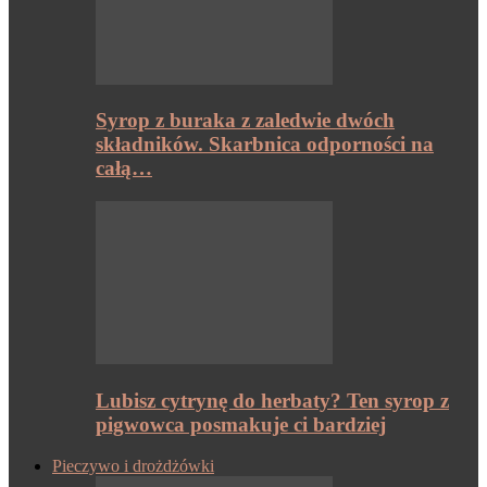
Syrop z buraka z zaledwie dwóch
składników. Skarbnica odporności na
całą…
Lubisz cytrynę do herbaty? Ten syrop z
pigwowca posmakuje ci bardziej
Pieczywo i drożdżówki