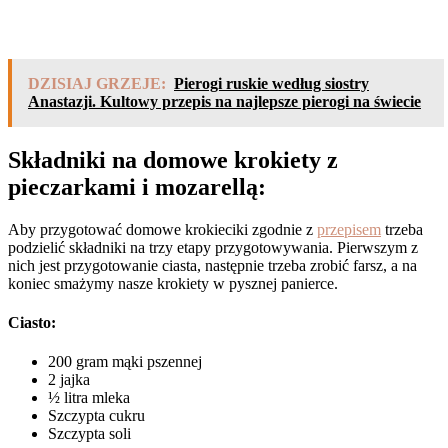
DZISIAJ GRZEJE:
Pierogi ruskie według siostry
Anastazji. Kultowy przepis na najlepsze pierogi na świecie
Składniki na domowe krokiety z
pieczarkami i mozarellą:
Aby przygotować domowe krokieciki zgodnie z
przepisem
trzeba
podzielić składniki na trzy etapy przygotowywania. Pierwszym z
nich jest przygotowanie ciasta, następnie trzeba zrobić farsz, a na
koniec smażymy nasze krokiety w pysznej panierce.
Ciasto:
200 gram mąki pszennej
2 jajka
½ litra mleka
Szczypta cukru
Szczypta soli