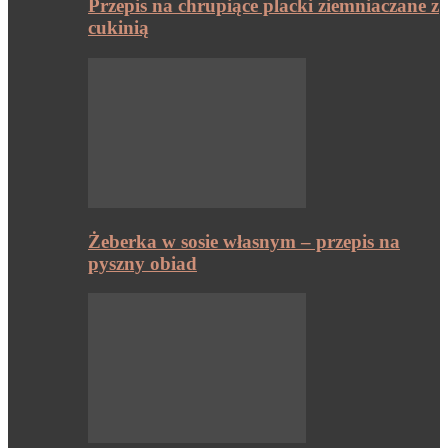
Przepis na chrupiące placki ziemniaczane z
cukinią
Żeberka w sosie własnym – przepis na
pyszny obiad