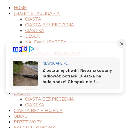
HOME
JEDZENIE I KULINARIA
CIASTA
CIASTA BEZ PIECZENIA
CIASTKA
DESER
NALEWKI I SYROPY
OBIAD
PIECZYWO I DROŻDŻÓWKI
PRODUKTY
PRZEPISY
PRZETWORY
PRZYSTAWKI
SAŁATKI I SURÓWKI
SOSY
CIASTA
CIASTA BEZ PIECZENIA
CIASTKA
CIASTA BEZ PIECZENIA
OBIAD
PRZETWORY
SAŁATKI I SURÓWKI