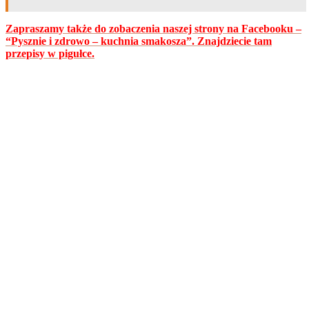
Zapraszamy także do zobaczenia naszej strony na Facebooku –
“Pysznie i zdrowo – kuchnia smakosza”. Znajdziecie tam
przepisy w pigułce.