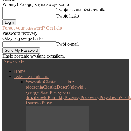
Witamy! Zaloguj się na swoje konto
Twoja nazwa użytkownika
Twoje hasło
Forgot your password? Get help
Password recovery
Odzyskaj swoje hasło
Twój e-mail
Hasło zostanie wysłane e-mailem.
News Cafe
Home
Jedzenie i kulinaria
Wszystko
Ciasta
Ciasta bez
pieczenia
Ciastka
Deser
Nalewki i
syropy
Obiad
Pieczywo i
drożdżówki
Produkty
Przepisy
Przetwory
Przystawki
Sałatk
i surówki
Sosy