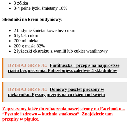
3 żółtka
3-4 pełne łyżki śmietany 18%
Składniki na krem budyniowy:
2 budynie śmietankowe bez cukru
6 łyżek cukru
700 ml mleka
200 g masła 82%
2 łyżeczki ekstraktu z wanilii lub cukier wanilinowy
DZISIAJ GRZEJE:
Fintifluszka - przepis na najprostsze
ciasto bez pieczenia. Potrzebujesz zaledwie 4 składników
DZISIAJ GRZEJE:
Domowy pasztet pieczony w
piekarniku. Pyszny przepis na co dzień i od święta
Zapraszamy także do zobaczenia naszej strony na Facebooku –
“Pysznie i zdrowo – kuchnia smakosza”. Znajdziecie tam
przepisy w pigułce.