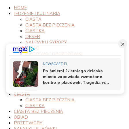
HOME
JEDZENIE I KULINARIA
CIASTA
CIASTA BEZ PIECZENIA
CIASTKA
DESER
NALEWKI I SYROPY
OBIAD
PIECZYWO I DROŻDŻÓWKI
PRODUKTY
PRZEPISY
PRZETWORY
PRZYSTAWKI
SAŁATKI I SURÓWKI
SOSY
CIASTA
CIASTA BEZ PIECZENIA
CIASTKA
CIASTA BEZ PIECZENIA
OBIAD
PRZETWORY
SAŁATKI I SURÓWKI