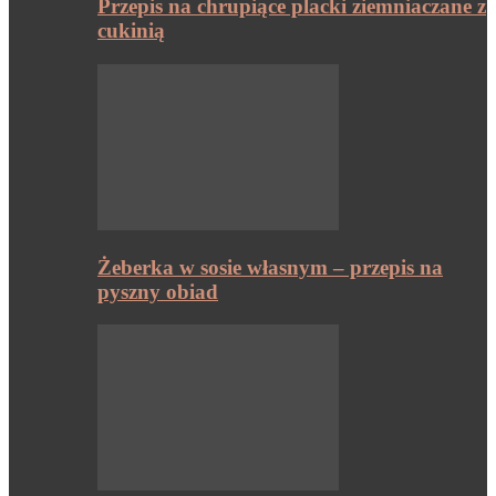
Przepis na chrupiące placki ziemniaczane z
cukinią
Żeberka w sosie własnym – przepis na
pyszny obiad