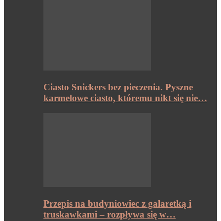
Ciasto Snickers bez pieczenia. Pyszne
karmelowe ciasto, któremu nikt się nie…
Przepis na budyniowiec z galaretką i
truskawkami – rozpływa się w…