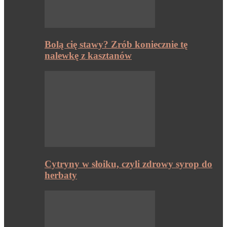
Bolą cię stawy? Zrób koniecznie tę
nalewkę z kasztanów
Cytryny w słoiku, czyli zdrowy syrop do
herbaty