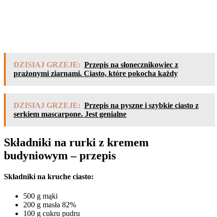
DZISIAJ GRZEJE:
Przepis na słonecznikowiec z
prażonymi ziarnami. Ciasto, które pokocha każdy
DZISIAJ GRZEJE:
Przepis na pyszne i szybkie ciasto z
serkiem mascarpone. Jest genialne
Składniki na rurki z kremem
budyniowym – przepis
Składniki na kruche ciasto:
500 g mąki
200 g masła 82%
100 g cukru pudru