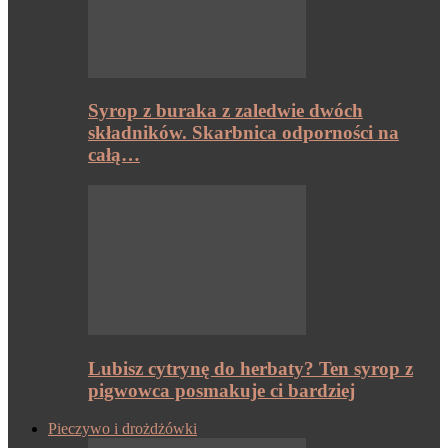
Syrop z buraka z zaledwie dwóch
składników. Skarbnica odporności na
całą…
Lubisz cytrynę do herbaty? Ten syrop z
pigwowca posmakuje ci bardziej
Pieczywo i drożdżówki