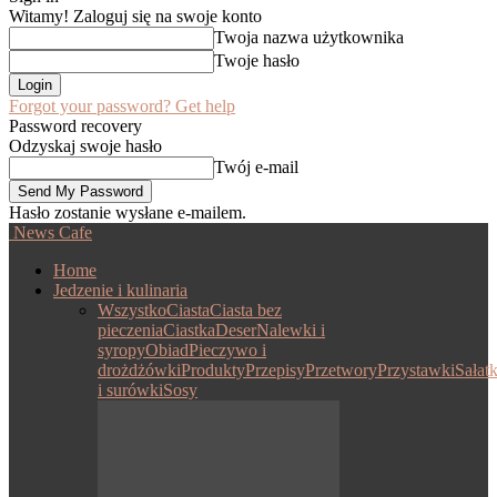
Witamy! Zaloguj się na swoje konto
Twoja nazwa użytkownika
Twoje hasło
Forgot your password? Get help
Password recovery
Odzyskaj swoje hasło
Twój e-mail
Hasło zostanie wysłane e-mailem.
News Cafe
Home
Jedzenie i kulinaria
Wszystko
Ciasta
Ciasta bez
pieczenia
Ciastka
Deser
Nalewki i
syropy
Obiad
Pieczywo i
drożdżówki
Produkty
Przepisy
Przetwory
Przystawki
Sałatk
i surówki
Sosy