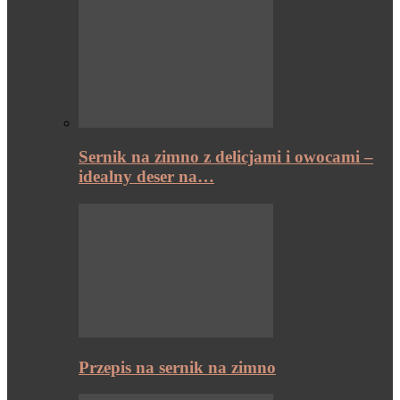
Sernik na zimno z delicjami i owocami –
idealny deser na…
Przepis na sernik na zimno