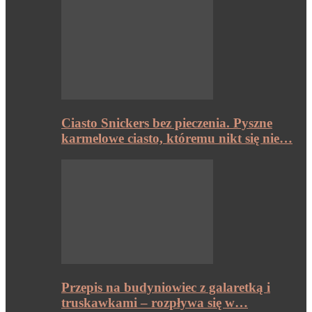
Ciasto Snickers bez pieczenia. Pyszne
karmelowe ciasto, któremu nikt się nie…
Przepis na budyniowiec z galaretką i
truskawkami – rozpływa się w…