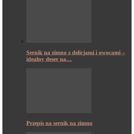
Sernik na zimno z delicjami i owocami –
idealny deser na…
Przepis na sernik na zimno