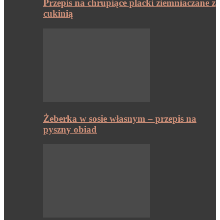
Przepis na chrupiące placki ziemniaczane z
cukinią
Żeberka w sosie własnym – przepis na
pyszny obiad