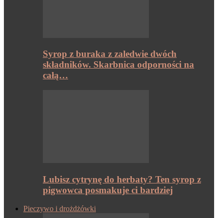
Syrop z buraka z zaledwie dwóch
składników. Skarbnica odporności na
całą…
Lubisz cytrynę do herbaty? Ten syrop z
pigwowca posmakuje ci bardziej
Pieczywo i drożdżówki