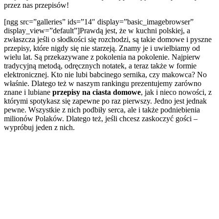
przez nas przepisów!
[ngg src=”galleries” ids=”14″ display=”basic_imagebrowser”
display_view=”default”]Prawdą jest, że w kuchni polskiej, a
zwłaszcza jeśli o słodkości się rozchodzi, są takie domowe i pyszne
przepisy, które nigdy się nie starzeją. Znamy je i uwielbiamy od
wielu lat. Są przekazywane z pokolenia na pokolenie. Najpierw
tradycyjną metodą, odręcznych notatek, a teraz także w formie
elektronicznej. Kto nie lubi babcinego sernika, czy makowca? No
właśnie. Dlatego też w naszym rankingu prezentujemy zarówno
znane i lubiane
przepisy na ciasta domowe
, jak i nieco nowości, z
którymi spotykasz się zapewne po raz pierwszy. Jedno jest jednak
pewne. Wszystkie z nich podbiły serca, ale i także podniebienia
milionów Polaków. Dlatego też, jeśli chcesz zaskoczyć gości –
wypróbuj jeden z nich.