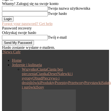
Witamy! Zaloguj się na swoje konto
Twoja nazwa użytkownika
Twoje hasło
Forgot your password? Get help
Password recovery
Odzyskaj swoje hasło
Twój e-mail
Hasło zostanie wysłane e-mailem.
News Cafe
Home
Jedzenie i kulinaria
Wszystko
Ciasta
Ciasta bez
pieczenia
Ciastka
Deser
Nalewki i
syropy
Obiad
Pieczywo i
drożdżówki
Produkty
Przepisy
Przetwory
Przystawki
Sałatk
i surówki
Sosy