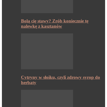
Bolą cię stawy? Zrób koniecznie tę
nalewkę z kasztanów
Cytryny w słoiku, czyli zdrowy syrop do
herbaty