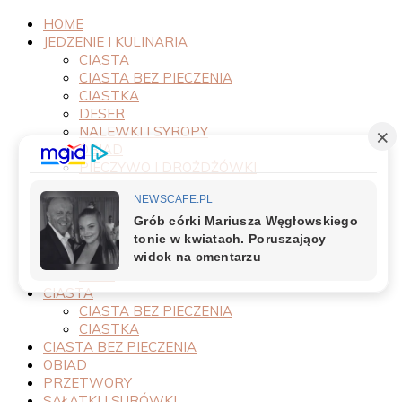
HOME
JEDZENIE I KULINARIA
CIASTA
CIASTA BEZ PIECZENIA
CIASTKA
DESER
NALEWKI I SYROPY
OBIAD
PIECZYWO I DROŻDŻÓWKI
PRODUKTY
PRZEPISY
PRZETWORY
PRZYSTAWKI
SAŁATKI I SURÓWKI
SOSY
CIASTA
CIASTA BEZ PIECZENIA
CIASTKA
CIASTA BEZ PIECZENIA
OBIAD
PRZETWORY
SAŁATKI I SURÓWKI