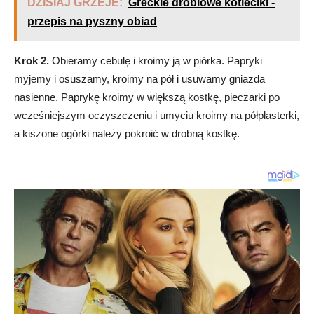
DZISIAJ GRZEJE:
Greckie drobiowe kotleciki -
przepis na pyszny obiad
Krok 2.
Obieramy cebulę i kroimy ją w piórka. Papryki
myjemy i osuszamy, kroimy na pół i usuwamy gniazda
nasienne. Paprykę kroimy w większą kostkę, pieczarki po
wcześniejszym oczyszczeniu i umyciu kroimy na półplasterki,
a kiszone ogórki należy pokroić w drobną kostkę.