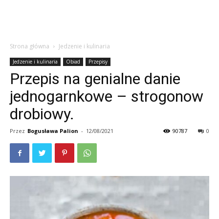
Strona główna
Jedzenie i kulinaria
Jedzenie i kulinaria
Obiad
Przepisy
Przepis na genialne danie
jednogarnkowe – strogonow
drobiowy.
Przez
Bogusława Palion
-
12/08/2021
90787
0