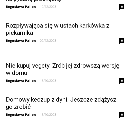
Bogusława Palion
-
10/12/2023
0
Rozpływająca się w ustach karkówka z
piekarnika
Bogusława Palion
-
09/12/2023
0
Nie kupuj vegety. Zrób jej zdrowszą wersję
w domu
Bogusława Palion
-
18/10/2023
0
Domowy keczup z dyni. Jeszcze zdążysz
go zrobić
Bogusława Palion
-
18/10/2023
0