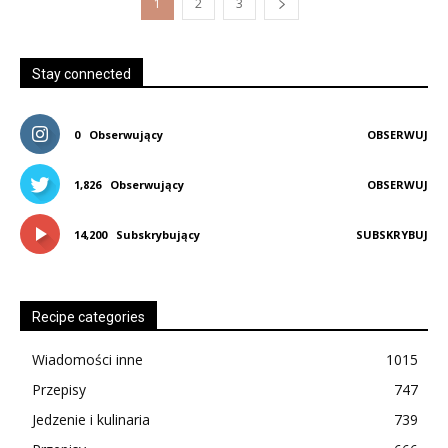
1
2
3
Stay connected
0
Obserwujący
OBSERWUJ
1,826
Obserwujący
OBSERWUJ
14,200
Subskrybujący
SUBSKRYBUJ
Recipe categories
Wiadomości inne
1015
Przepisy
747
Jedzenie i kulinaria
739