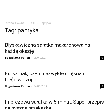
Strona główna
Tagi
Papryka
Tag: papryka
Błyskawiczna sałatka makaronowa na
każdą okazję
Bogusława Palion
-
05/01/2024
0
Forszmak, czyli niezwykle mięsna i
treściwa zupa
Bogusława Palion
-
04/01/2024
0
Imprezowa sałatka w 5 minut. Super przepis
na pyszną przekąskę