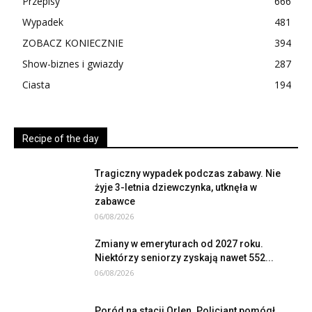
Przepisy
666
Wypadek
481
ZOBACZ KONIECZNIE
394
Show-biznes i gwiazdy
287
Ciasta
194
Recipe of the day
Tragiczny wypadek podczas zabawy. Nie
żyje 3-letnia dziewczynka, utknęła w
zabawce
06/08/2026
Zmiany w emeryturach od 2027 roku.
Niektórzy seniorzy zyskają nawet 552...
06/08/2026
Poród na stacji Orlen. Policjant pomógł