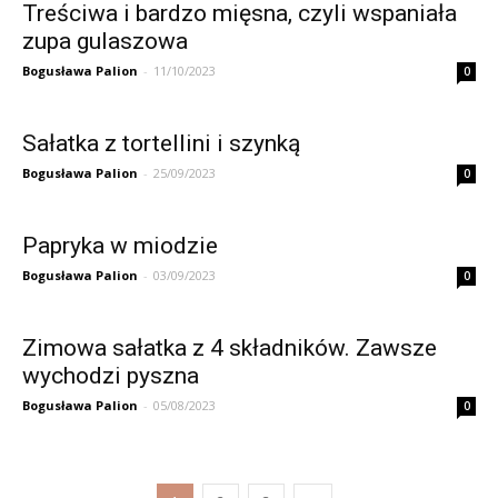
Treściwa i bardzo mięsna, czyli wspaniała
zupa gulaszowa
Bogusława Palion
-
11/10/2023
0
Sałatka z tortellini i szynką
Bogusława Palion
-
25/09/2023
0
Papryka w miodzie
Bogusława Palion
-
03/09/2023
0
Zimowa sałatka z 4 składników. Zawsze
wychodzi pyszna
Bogusława Palion
-
05/08/2023
0