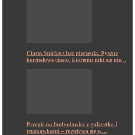
Ciasto Snickers bez pieczenia. Pyszne
karmelowe ciasto, któremu nikt się nie…
Przepis na budyniowiec z galaretką i
truskawkami – rozpływa się w…