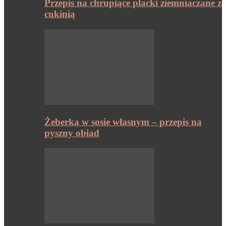
Przepis na chrupiące placki ziemniaczane z
cukinią
Żeberka w sosie własnym – przepis na
pyszny obiad