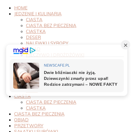
HOME
JEDZENIE I KULINARIA
CIASTA
CIASTA BEZ PIECZENIA
CIASTKA
DESER
NALEWKI I SYROPY
OBIAD
PIECZYWO I DROŻDŻÓWKI
PRODUKTY
PRZEPISY
PRZETWORY
PRZYSTAWKI
SAŁATKI I SURÓWKI
SOSY
CIASTA
CIASTA BEZ PIECZENIA
CIASTKA
CIASTA BEZ PIECZENIA
OBIAD
PRZETWORY
SAŁATKI I SURÓWKI