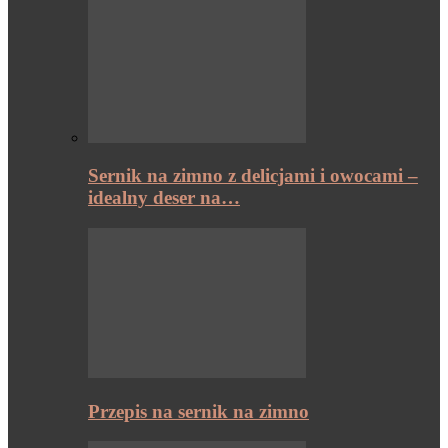
Sernik na zimno z delicjami i owocami –
idealny deser na…
Przepis na sernik na zimno