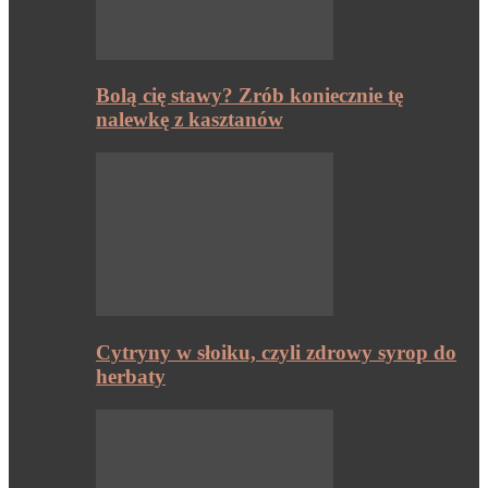
Bolą cię stawy? Zrób koniecznie tę
nalewkę z kasztanów
Cytryny w słoiku, czyli zdrowy syrop do
herbaty