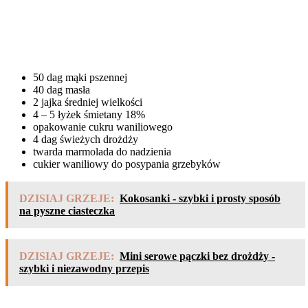
50 dag mąki pszennej
40 dag masła
2 jajka średniej wielkości
4 – 5 łyżek śmietany 18%
opakowanie cukru waniliowego
4 dag świeżych drożdży
twarda marmolada do nadzienia
cukier waniliowy do posypania grzebyków
DZISIAJ GRZEJE:
Kokosanki - szybki i prosty sposób
na pyszne ciasteczka
DZISIAJ GRZEJE:
Mini serowe pączki bez drożdży -
szybki i niezawodny przepis