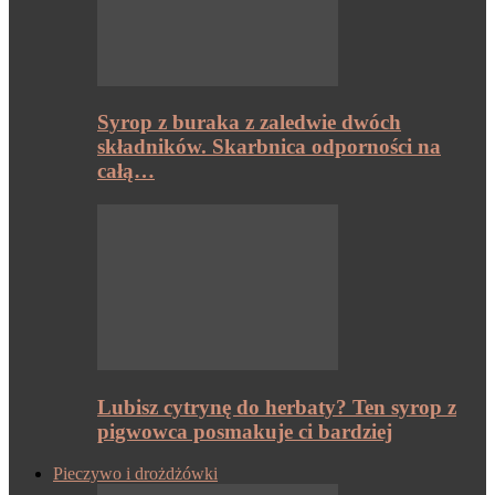
Syrop z buraka z zaledwie dwóch
składników. Skarbnica odporności na
całą…
Lubisz cytrynę do herbaty? Ten syrop z
pigwowca posmakuje ci bardziej
Pieczywo i drożdżówki