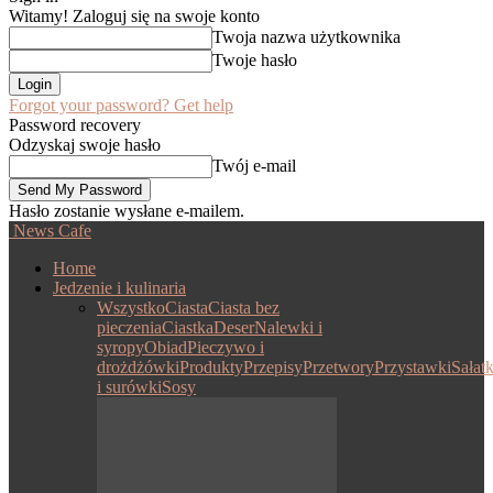
Witamy! Zaloguj się na swoje konto
Twoja nazwa użytkownika
Twoje hasło
Forgot your password? Get help
Password recovery
Odzyskaj swoje hasło
Twój e-mail
Hasło zostanie wysłane e-mailem.
News Cafe
Home
Jedzenie i kulinaria
Wszystko
Ciasta
Ciasta bez
pieczenia
Ciastka
Deser
Nalewki i
syropy
Obiad
Pieczywo i
drożdżówki
Produkty
Przepisy
Przetwory
Przystawki
Sałatk
i surówki
Sosy