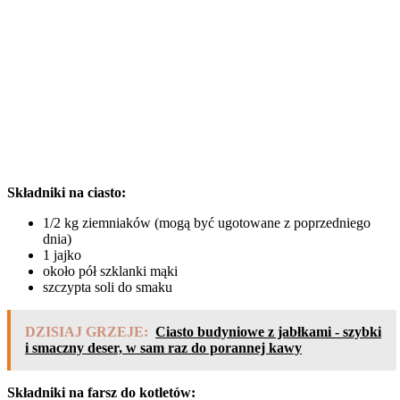
Składniki na ciasto:
1/2 kg ziemniaków (mogą być ugotowane z poprzedniego
dnia)
1 jajko
około pół szklanki mąki
szczypta soli do smaku
DZISIAJ GRZEJE:
Ciasto budyniowe z jabłkami - szybki
i smaczny deser, w sam raz do porannej kawy
Składniki na farsz do kotletów: