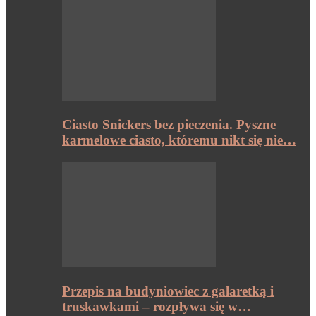
Ciasto Snickers bez pieczenia. Pyszne
karmelowe ciasto, któremu nikt się nie…
Przepis na budyniowiec z galaretką i
truskawkami – rozpływa się w…