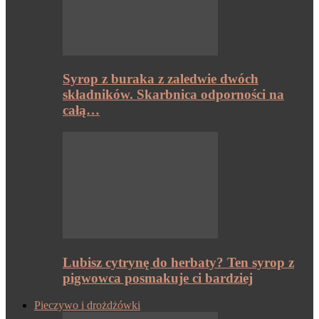
Syrop z buraka z zaledwie dwóch
składników. Skarbnica odporności na
całą…
Lubisz cytrynę do herbaty? Ten syrop z
pigwowca posmakuje ci bardziej
Pieczywo i drożdżówki