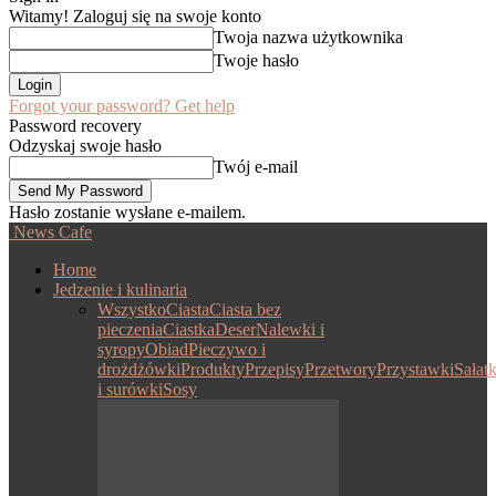
Witamy! Zaloguj się na swoje konto
Twoja nazwa użytkownika
Twoje hasło
Forgot your password? Get help
Password recovery
Odzyskaj swoje hasło
Twój e-mail
Hasło zostanie wysłane e-mailem.
News Cafe
Home
Jedzenie i kulinaria
Wszystko
Ciasta
Ciasta bez
pieczenia
Ciastka
Deser
Nalewki i
syropy
Obiad
Pieczywo i
drożdżówki
Produkty
Przepisy
Przetwory
Przystawki
Sałatk
i surówki
Sosy