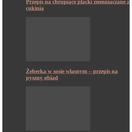
Przepis na chrupiące placki ziemniaczane z
cukinią
Żeberka w sosie własnym – przepis na
pyszny obiad