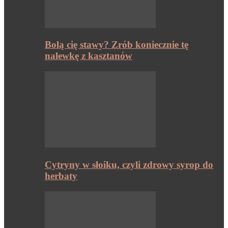
Bolą cię stawy? Zrób koniecznie tę
nalewkę z kasztanów
Cytryny w słoiku, czyli zdrowy syrop do
herbaty