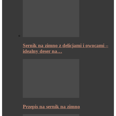
Sernik na zimno z delicjami i owocami –
idealny deser na…
Przepis na sernik na zimno