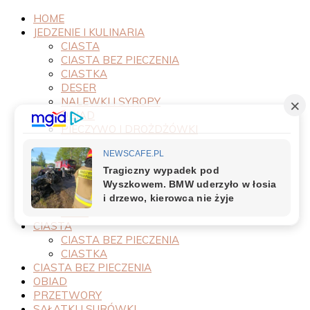
HOME
JEDZENIE I KULINARIA
CIASTA
CIASTA BEZ PIECZENIA
CIASTKA
DESER
NALEWKI I SYROPY
OBIAD
PIECZYWO I DROŻDŻÓWKI
PRODUKTY
PRZEPISY
PRZETWORY
PRZYSTAWKI
SAŁATKI I SURÓWKI
SOSY
CIASTA
CIASTA BEZ PIECZENIA
CIASTKA
CIASTA BEZ PIECZENIA
OBIAD
PRZETWORY
SAŁATKI I SURÓWKI