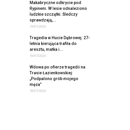
Makabryczne odkrycie pod
Rypinem. W lesie odnaleziono
ludzkie szczątki. Śledczy
sprawdzają,...
19/07/2026
Tragedia w Hucie Dąbrowej. 27-
letnia kierująca trafiła do
aresztu, matka i...
18/07/2026
Wdowa po ofierze tragedii na
Trasie Łazienkowskiej:
„Podpalono grób mojego
męża”
18/07/2026