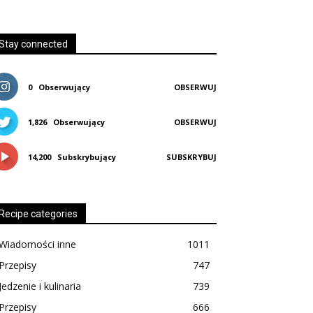
Stay connected
0
Obserwujący
OBSERWUJ
1,826
Obserwujący
OBSERWUJ
14,200
Subskrybujący
SUBSKRYBUJ
Recipe categories
Wiadomości inne
1011
Przepisy
747
Jedzenie i kulinaria
739
Przepisy
666