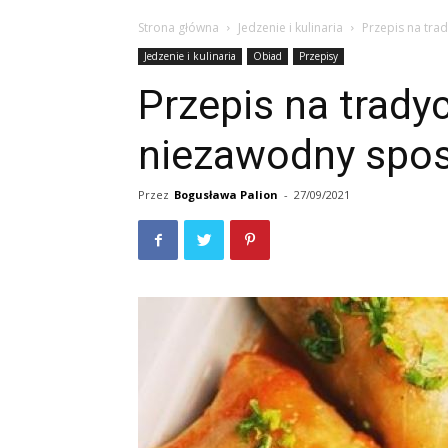
Strona główna
Jedzenie i kulinaria
Przepis na tra
Jedzenie i kulinaria
Obiad
Przepisy
Przepis na trady
niezawodny spos
Przez
Bogusława Palion
-
27/09/2021