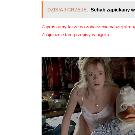
DZISIAJ GRZEJE:
Schab zapiekany w 
Zapraszamy także do zobaczenia naszej stro
Znajdziecie tam
przepisy
w pigułce.