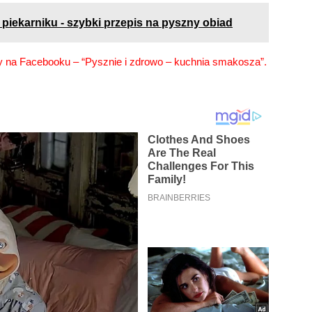
piekarniku - szybki przepis na pyszny obiad
ny na Facebooku –
“Pysznie i zdrowo – kuchnia smakosza”
.