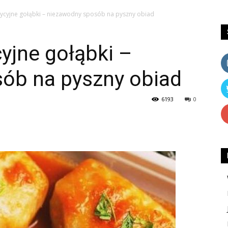
dycyjne gołąbki – niezawodny sposób na pyszny obiad
cyjne gołąbki –
ób na pyszny obiad
6193
0