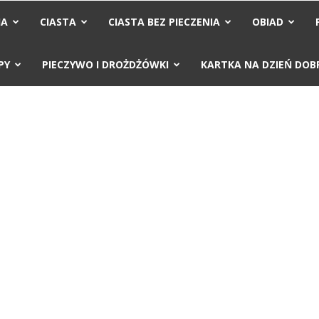
IA
CIASTA
CIASTA BEZ PIECZENIA
OBIAD
PY
PIECZYWO I DROŻDŻÓWKI
KARTKA NA DZIEŃ DOB