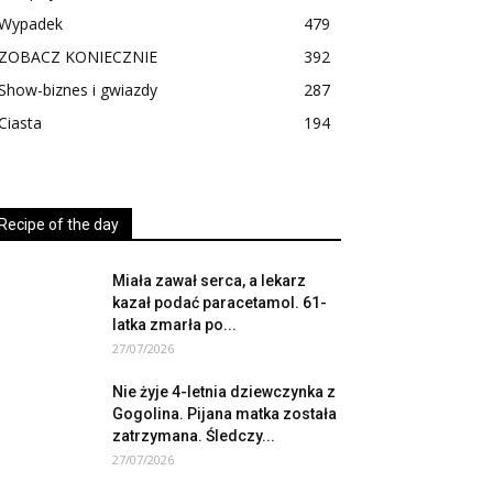
Wypadek
479
ZOBACZ KONIECZNIE
392
Show-biznes i gwiazdy
287
Ciasta
194
Recipe of the day
Miała zawał serca, a lekarz
kazał podać paracetamol. 61-
latka zmarła po...
27/07/2026
Nie żyje 4-letnia dziewczynka z
Gogolina. Pijana matka została
zatrzymana. Śledczy...
27/07/2026