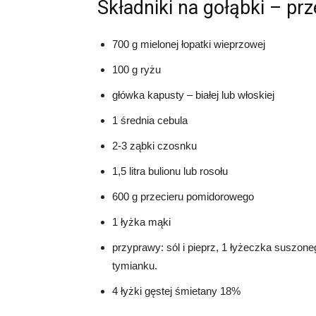
Składniki na gołąbki – prz
700 g mielonej łopatki wieprzowej
100 g ryżu
główka kapusty – białej lub włoskiej
1 średnia cebula
2-3 ząbki czosnku
1,5 litra bulionu lub rosołu
600 g przecieru pomidorowego
1 łyżka mąki
przyprawy: sól i pieprz, 1 łyżeczka suszone
tymianku.
4 łyżki gęstej śmietany 18%