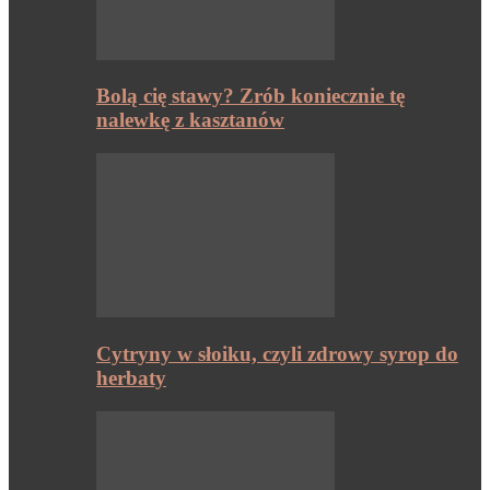
Bolą cię stawy? Zrób koniecznie tę
nalewkę z kasztanów
Cytryny w słoiku, czyli zdrowy syrop do
herbaty