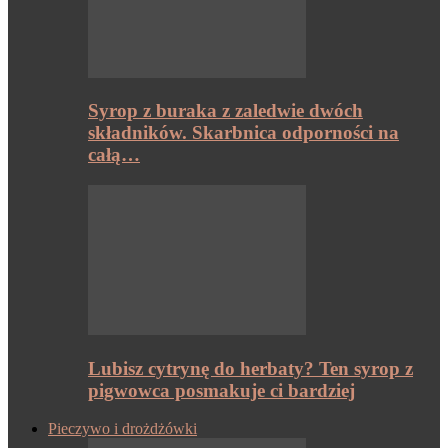
Syrop z buraka z zaledwie dwóch
składników. Skarbnica odporności na
całą…
Lubisz cytrynę do herbaty? Ten syrop z
pigwowca posmakuje ci bardziej
Pieczywo i drożdżówki