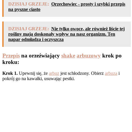
DZISIAJ GRZEJE:
Orzechowiec - prosty i szybki przepis
na pyszne ciasto
DZISIAJ GRZEJE:
Nie tylko owoce, ale również liście tej
rośliny mają doskonały wpływ na nasz organizm. Ten
napar odmładza i oczyszcza
Przepis
na orzeźwiający
shake
arbuzowy
krok po
kroku:
Krok 1.
Upewnij się, że
arbuz
jest schłodzony. Obierz
arbuza
i
pokrój go na kawałki, usuwając pestki.