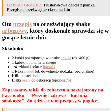
DZISIAJ GRZEJE:
Truskawkowa delicja z pianką.
Przepis na orzeźwiające ciasto na lato
Oto
przepis
na orzeźwiający shake
arbuzowy
, który doskonale sprawdzi się w
gorące letnie dni:
Składniki:
2 kubki pokrojonego w kostkę
arbuza
(ok. 400 g)
1 kubek
jogurtu
naturalnego
1/4 szklanki soku z
limonki
1 łyżka
miodu
lub dowolnego słodzika (opcjonalnie)
Kilka kostek lodu
Listki
mięty
do dekoracji (opcjonalnie)
Zapraszamy także do zobaczenia naszej strony na
Facebooku – “Pysznie i zdrowo – kuchnia
smakosza”. Znajdziecie tam przepisy w pigułce.