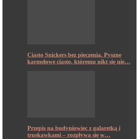
Ciasto Snickers bez pieczenia. Pyszne
karmelowe ciasto, któremu nikt się nie…
Przepis na budyniowiec z galaretką i
truskawkami – rozpływa się w…