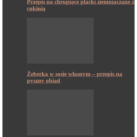
Przepis na chrupiące placki ziemniaczane z
cukinią
Żeberka w sosie własnym – przepis na
pyszny obiad