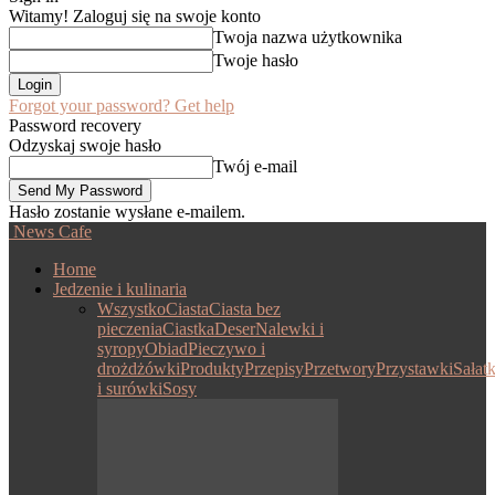
Witamy! Zaloguj się na swoje konto
Twoja nazwa użytkownika
Twoje hasło
Forgot your password? Get help
Password recovery
Odzyskaj swoje hasło
Twój e-mail
Hasło zostanie wysłane e-mailem.
News Cafe
Home
Jedzenie i kulinaria
Wszystko
Ciasta
Ciasta bez
pieczenia
Ciastka
Deser
Nalewki i
syropy
Obiad
Pieczywo i
drożdżówki
Produkty
Przepisy
Przetwory
Przystawki
Sałatk
i surówki
Sosy