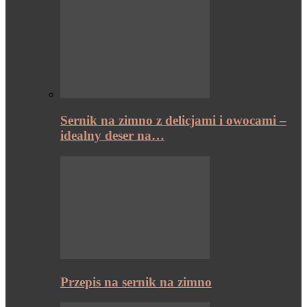
Sernik na zimno z delicjami i owocami –
idealny deser na…
Przepis na sernik na zimno