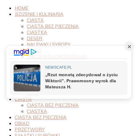
HOME
JEDZENIE I KULINARIA
CIASTA
CIASTA BEZ PIECZENIA
CIASTKA
DESER
NALEWKI I SYROPY
OBIAD
PIECZYWO I DROŻDŻÓWKI
PRODUKTY
PRZEPISY
PRZETWORY
PRZYSTAWKI
SAŁATKI I SURÓWKI
SOSY
CIASTA
CIASTA BEZ PIECZENIA
CIASTKA
CIASTA BEZ PIECZENIA
OBIAD
PRZETWORY
SAŁATKI I SURÓWKI