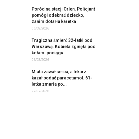
Poród na stacji Orlen. Policjant
pomógł odebrać dziecko,
zanim dotarła karetka
06/08/2026
Tragiczna śmierć 32-latki pod
Warszawą. Kobieta zginęła pod
kołami pociągu
06/08/2026
Miała zawał serca, a lekarz
kazał podać paracetamol. 61-
latka zmarła po...
27/07/2026