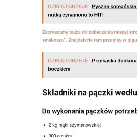
DZISIAJ GRZEJE:
Pyszne koreańskie p
nutką cynamonu to HIT!
Zapraszamy także do zobaczenia naszej str
smakosza”. Znajdziecie tam przepisy w pigu
DZISIAJ GRZEJE:
Przekąska doskonała
boczkiem
Składniki na pączki wedł
Do wykonania pączków potrzeb
2 kg mąki szymanowskiej
300 g cukru