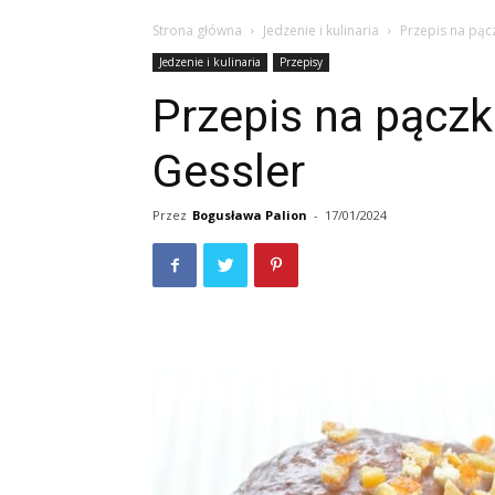
Strona główna
Jedzenie i kulinaria
Przepis na pąc
Jedzenie i kulinaria
Przepisy
Przepis na pącz
Gessler
Przez
Bogusława Palion
-
17/01/2024