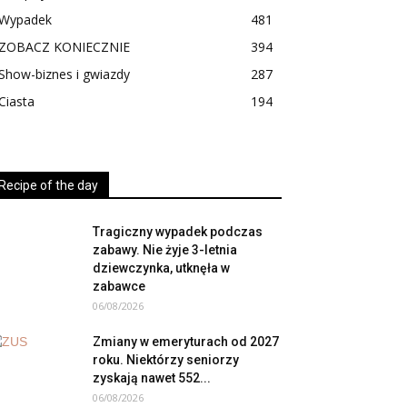
Wypadek
481
ZOBACZ KONIECZNIE
394
Show-biznes i gwiazdy
287
Ciasta
194
Recipe of the day
Tragiczny wypadek podczas
zabawy. Nie żyje 3-letnia
dziewczynka, utknęła w
zabawce
06/08/2026
Zmiany w emeryturach od 2027
roku. Niektórzy seniorzy
zyskają nawet 552...
06/08/2026