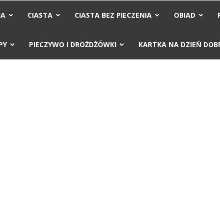
IA
CIASTA
CIASTA BEZ PIECZENIA
OBIAD
PY
PIECZYWO I DROŻDŻÓWKI
KARTKA NA DZIEŃ DOB