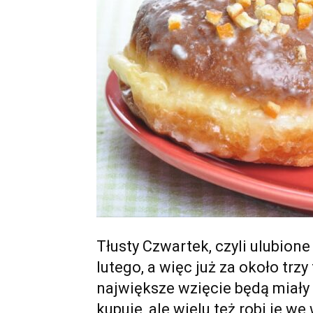
Tłusty Czwartek, czyli ulubion
lutego, a więc już za około trz
największe wzięcie będą miały 
kupuje, ale wielu też robi je we