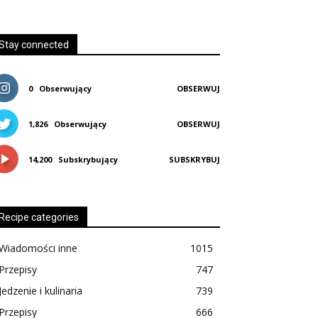
Stay connected
0
Obserwujący
OBSERWUJ
1,826
Obserwujący
OBSERWUJ
14,200
Subskrybujący
SUBSKRYBUJ
Recipe categories
Wiadomości inne
1015
Przepisy
747
Jedzenie i kulinaria
739
Przepisy
666