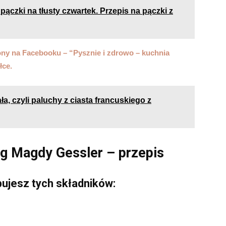
ączki na tłusty czwartek. Przepis na pączki z
ony na Facebooku – “Pysznie i zdrowo – kuchnia
łce.
, czyli paluchy z ciasta francuskiego z
ug Magdy Gessler – przepis
ujesz tych składników: