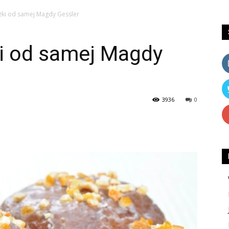
zki od samej Magdy Gessler
ki od samej Magdy
3936
0