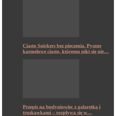
Ciasto Snickers bez pieczenia. Pyszne
karmelowe ciasto, któremu nikt się nie…
Przepis na budyniowiec z galaretką i
truskawkami – rozpływa się w…