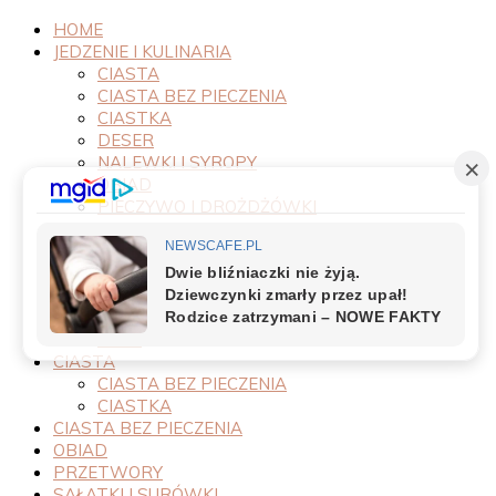
HOME
JEDZENIE I KULINARIA
CIASTA
CIASTA BEZ PIECZENIA
CIASTKA
DESER
NALEWKI I SYROPY
OBIAD
PIECZYWO I DROŻDŻÓWKI
PRODUKTY
PRZEPISY
PRZETWORY
PRZYSTAWKI
SAŁATKI I SURÓWKI
SOSY
CIASTA
CIASTA BEZ PIECZENIA
CIASTKA
CIASTA BEZ PIECZENIA
OBIAD
PRZETWORY
SAŁATKI I SURÓWKI