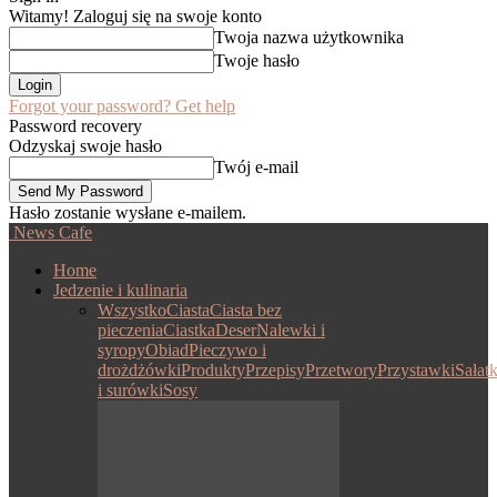
Witamy! Zaloguj się na swoje konto
Twoja nazwa użytkownika
Twoje hasło
Forgot your password? Get help
Password recovery
Odzyskaj swoje hasło
Twój e-mail
Hasło zostanie wysłane e-mailem.
News Cafe
Home
Jedzenie i kulinaria
Wszystko
Ciasta
Ciasta bez
pieczenia
Ciastka
Deser
Nalewki i
syropy
Obiad
Pieczywo i
drożdżówki
Produkty
Przepisy
Przetwory
Przystawki
Sałatk
i surówki
Sosy