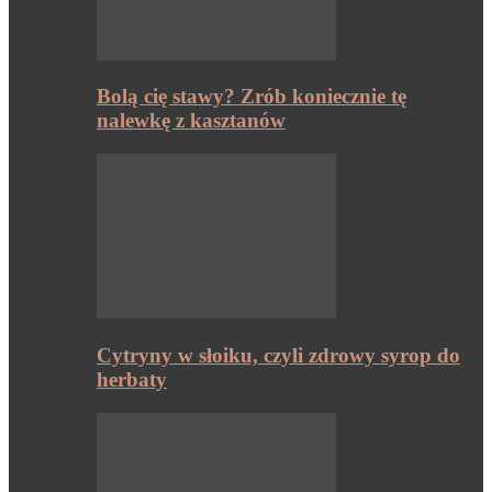
Bolą cię stawy? Zrób koniecznie tę
nalewkę z kasztanów
Cytryny w słoiku, czyli zdrowy syrop do
herbaty