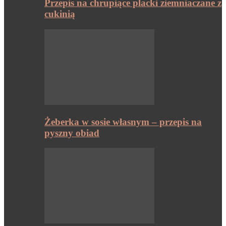
Przepis na chrupiące placki ziemniaczane z
cukinią
Żeberka w sosie własnym – przepis na
pyszny obiad