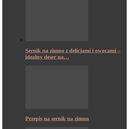
Sernik na zimno z delicjami i owocami –
idealny deser na…
Przepis na sernik na zimno