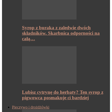
Syrop z buraka z zaledwie dwóch
składników. Skarbnica odporności na
całą…
Lubisz cytrynę do herbaty? Ten syrop z
pigwowca posmakuje ci bardziej
Pieczywo i drożdżówki