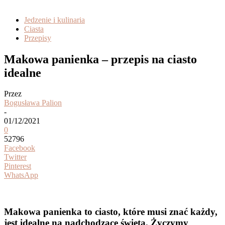
Jedzenie i kulinaria
Ciasta
Przepisy
Makowa panienka – przepis na ciasto
idealne
Przez
Bogusława Palion
-
01/12/2021
0
52796
Facebook
Twitter
Pinterest
WhatsApp
Makowa panienka to ciasto, które musi znać każdy,
jest idealne na nadchodzące święta. Życzymy