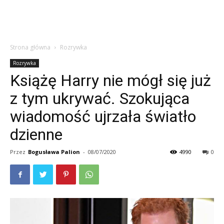
Strona główna
Rozrywka
Rozrywka
Książę Harry nie mógł się już
z tym ukrywać. Szokująca
wiadomość ujrzała światło
dzienne
Przez
Bogusława Palion
-
08/07/2020
4990
0