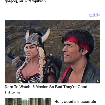
goręcej, niż w “tropikach”.