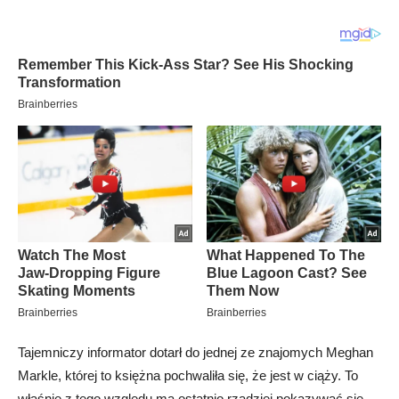
Tajemniczy informator dotarł do jednej ze znajomych Meghan
Markle, której to księżna pochwaliła się, że jest w ciąży. To
właśnie z tego względu ma ostatnio rzadziej pokazywać się