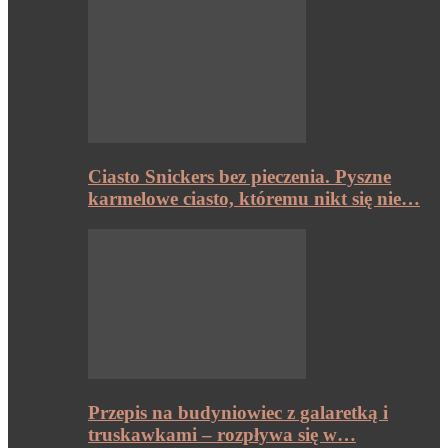
Ciasto Snickers bez pieczenia. Pyszne
karmelowe ciasto, któremu nikt się nie…
Przepis na budyniowiec z galaretką i
truskawkami – rozpływa się w…