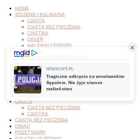
HOME
JEDZENIE I KULINARIA
CIASTA
CIASTA BEZ PIECZENIA
CIASTKA
DESER
NALEWKI I SYROPY
OBIAD
PIECZYWO I DROŻDŻÓWKI
PRODUKTY
PRZEPISY
PRZETWORY
PRZYSTAWKI
SAŁATKI I SURÓWKI
SOSY
CIASTA
CIASTA BEZ PIECZENIA
CIASTKA
CIASTA BEZ PIECZENIA
OBIAD
PRZETWORY
SAŁATKI I SURÓWKI