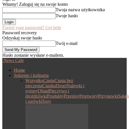
Witamy! Zaloguj się na swoje konto
Twoja nazwa użytkownika
Twoje hasło
Forgot your password? Get help
Password recovery
Odzyskaj swoje hasło
Twój e-mail
Hasło zostanie wysłane e-mailem.
News Cafe
Home
Jedzenie i kulinaria
Wszystko
Ciasta
Ciasta bez
pieczenia
Ciastka
Deser
Nalewki i
syropy
Obiad
Pieczywo i
drożdżówki
Produkty
Przepisy
Przetwory
Przystawki
Sałatk
i surówki
Sosy