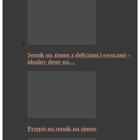
Sernik na zimno z delicjami i owocami –
idealny deser na…
Przepis na sernik na zimno