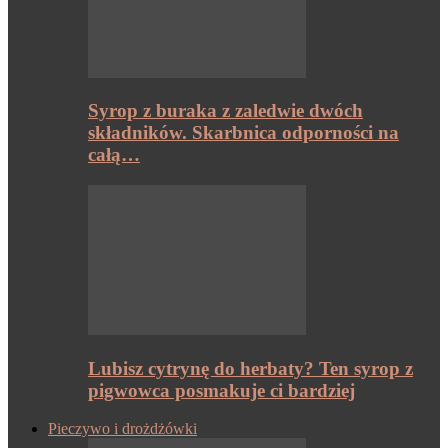
Syrop z buraka z zaledwie dwóch
składników. Skarbnica odporności na
całą…
Lubisz cytrynę do herbaty? Ten syrop z
pigwowca posmakuje ci bardziej
Pieczywo i drożdżówki