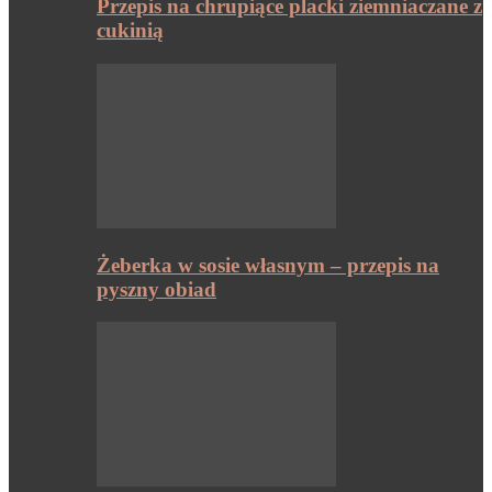
Przepis na chrupiące placki ziemniaczane z
cukinią
Żeberka w sosie własnym – przepis na
pyszny obiad