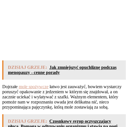
DZISIAJ GRZEJE:
Jak zmniejszyć opuchliznę podczas
menopauzy - cenne porady
Dojrzałe
mole spożywcze
łatwo jest zauważyć, bowiem wystarczy
poruszyć opakowanie z jedzeniem w którym się znajdował, a on
zacznie uciekać i wylatywać z szafki. Ważnym elementem, który
pomoże nam w rozpoznaniu owada jest delikatna nić, nieco
przypominająca pajęczynkę, którą mole zostawiają za sobą.
DZISIAJ GRZEJE:
Czosnkowy syrop oczyszczający
płuca. Pomaga w odtruwaniu organizmu i stawia na nogi