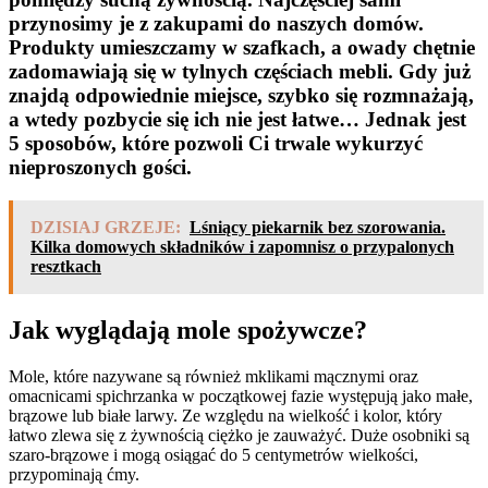
przynosimy je z zakupami do naszych domów.
Produkty umieszczamy w szafkach, a owady chętnie
zadomawiają się w tylnych częściach mebli. Gdy już
znajdą odpowiednie miejsce, szybko się rozmnażają,
a wtedy pozbycie się ich nie jest łatwe… Jednak jest
5 sposobów, które pozwoli Ci trwale wykurzyć
nieproszonych gości.
DZISIAJ GRZEJE:
Lśniący piekarnik bez szorowania.
Kilka domowych składników i zapomnisz o przypalonych
resztkach
Jak wyglądają mole spożywcze?
Mole, które nazywane są również mklikami mącznymi oraz
omacnicami spichrzanka w początkowej fazie występują jako małe,
brązowe lub białe larwy. Ze względu na wielkość i kolor, który
łatwo zlewa się z żywnością ciężko je zauważyć. Duże osobniki są
szaro-brązowe i mogą osiągać do 5 centymetrów wielkości,
przypominają ćmy.