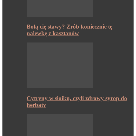
Bolą cię stawy? Zrób koniecznie tę
nalewkę z kasztanów
Cytryny w słoiku, czyli zdrowy syrop do
herbaty