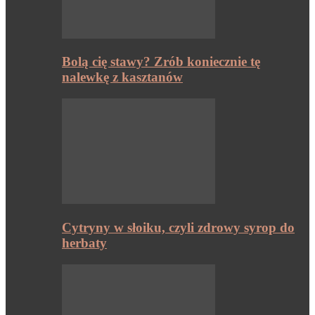
Bolą cię stawy? Zrób koniecznie tę
nalewkę z kasztanów
Cytryny w słoiku, czyli zdrowy syrop do
herbaty