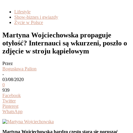
Lifestyle
Show-biznes i gwiazdy
Życie w Polsce
Martyna Wojciechowska propaguje
otyłość? Internauci są wkurzeni, poszło o
zdjęcie w stroju kąpielowym
Przez
Bogusława Palion
-
03/08/2020
0
939
Facebook
Twitter
Pinterest
WhatsApp
Martyna Wojciechowska bardzo często stara się poruszać