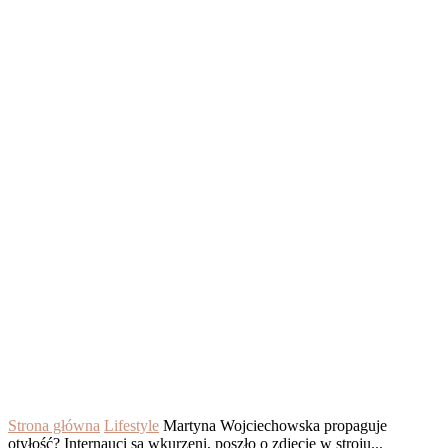
Strona główna
Lifestyle
Martyna Wojciechowska propaguje
otyłość? Internauci są wkurzeni, poszło o zdjęcie w stroju...