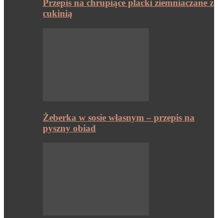
Przepis na chrupiące placki ziemniaczane z
cukinią
Żeberka w sosie własnym – przepis na
pyszny obiad