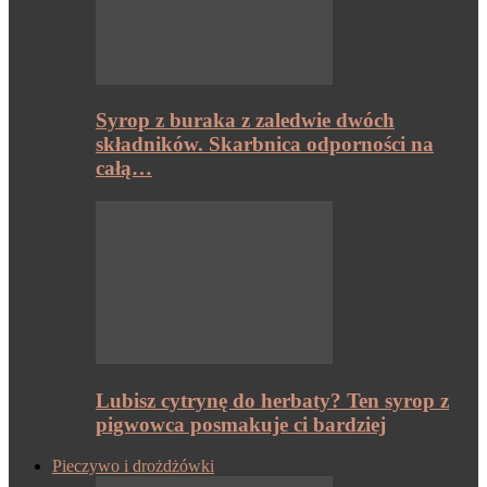
Syrop z buraka z zaledwie dwóch
składników. Skarbnica odporności na
całą…
Lubisz cytrynę do herbaty? Ten syrop z
pigwowca posmakuje ci bardziej
Pieczywo i drożdżówki