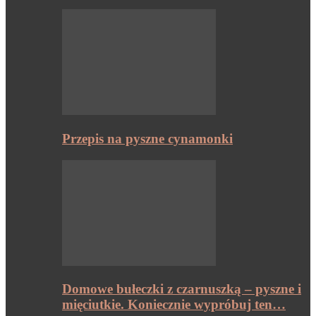
Przepis na pyszne cynamonki
Domowe bułeczki z czarnuszką – pyszne i
mięciutkie. Koniecznie wypróbuj ten…