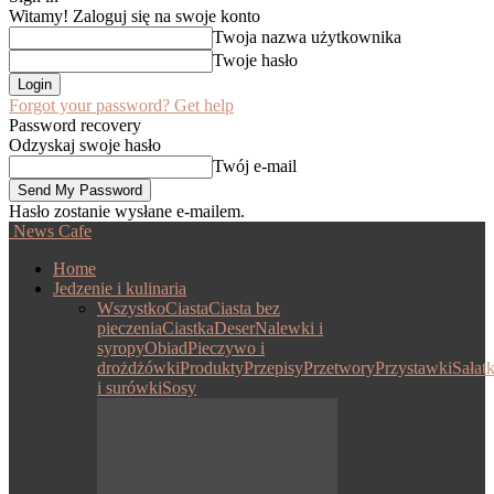
Witamy! Zaloguj się na swoje konto
Twoja nazwa użytkownika
Twoje hasło
Forgot your password? Get help
Password recovery
Odzyskaj swoje hasło
Twój e-mail
Hasło zostanie wysłane e-mailem.
News Cafe
Home
Jedzenie i kulinaria
Wszystko
Ciasta
Ciasta bez
pieczenia
Ciastka
Deser
Nalewki i
syropy
Obiad
Pieczywo i
drożdżówki
Produkty
Przepisy
Przetwory
Przystawki
Sałatk
i surówki
Sosy