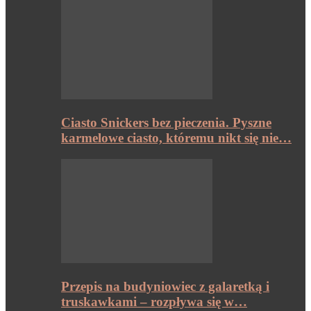
Ciasto Snickers bez pieczenia. Pyszne
karmelowe ciasto, któremu nikt się nie…
Przepis na budyniowiec z galaretką i
truskawkami – rozpływa się w…