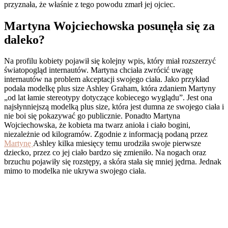
przyznała, że właśnie z tego powodu zmarł jej ojciec.
Martyna Wojciechowska posunęła się za
daleko?
Na profilu kobiety pojawił się kolejny wpis, który miał rozszerzyć
światopogląd internautów. Martyna chciała zwrócić uwagę
internautów na problem akceptacji swojego ciała. Jako przykład
podała modelkę plus size Ashley Graham, która zdaniem Martyny
„od lat łamie stereotypy dotyczące kobiecego wyglądu”. Jest ona
najsłynniejszą modelką plus size, która jest dumna ze swojego ciała i
nie boi się pokazywać go publicznie. Ponadto Martyna
Wojciechowska, że kobieta ma twarz anioła i ciało bogini,
niezależnie od kilogramów. Zgodnie z informacją podaną przez
Martynę
Ashley kilka miesięcy temu urodziła swoje pierwsze
dziecko, przez co jej ciało bardzo się zmieniło. Na nogach oraz
brzuchu pojawiły się rozstępy, a skóra stała się mniej jędrna. Jednak
mimo to modelka nie ukrywa swojego ciała.