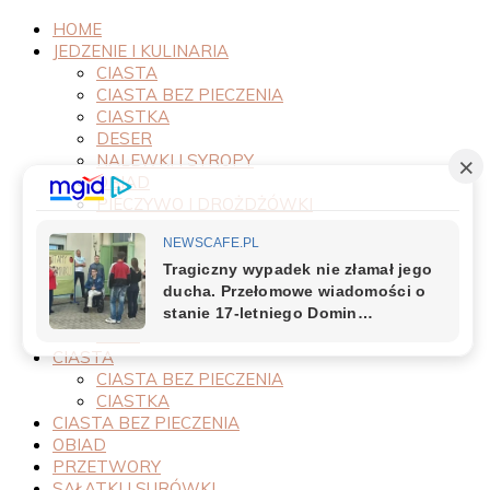
HOME
JEDZENIE I KULINARIA
CIASTA
CIASTA BEZ PIECZENIA
CIASTKA
DESER
NALEWKI I SYROPY
OBIAD
PIECZYWO I DROŻDŻÓWKI
PRODUKTY
PRZEPISY
PRZETWORY
PRZYSTAWKI
SAŁATKI I SURÓWKI
SOSY
CIASTA
CIASTA BEZ PIECZENIA
CIASTKA
CIASTA BEZ PIECZENIA
OBIAD
PRZETWORY
SAŁATKI I SURÓWKI