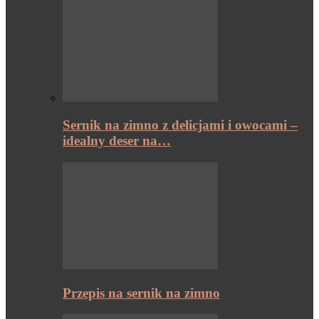
Sernik na zimno z delicjami i owocami –
idealny deser na…
Przepis na sernik na zimno