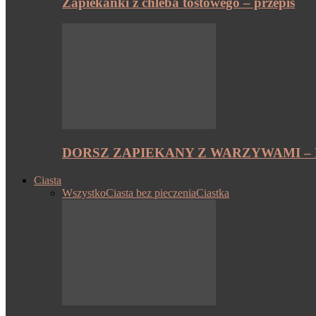
Zapiekanki z chleba tostowego – przepis
DORSZ ZAPIEKANY Z WARZYWAMI – 
Ciasta
Wszystko
Ciasta bez pieczenia
Ciastka