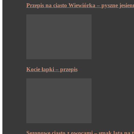
Przepis na ciasto Wiewiórka – pyszne jesien
Kocie łapki – przepis
Sezonowe ciasto z owocami – smak lata na t