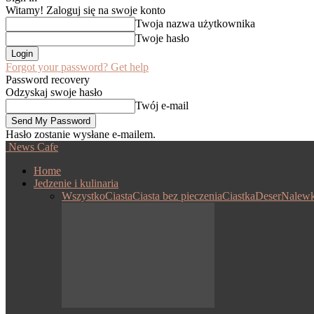
Witamy! Zaloguj się na swoje konto
Twoja nazwa użytkownika
Twoje hasło
Forgot your password? Get help
Password recovery
Odzyskaj swoje hasło
Twój e-mail
Hasło zostanie wysłane e-mailem.
News Cafe
Home
Jedzenie i kulinaria
Wszystko
Ciasta
Ciasta bez pieczenia
Ciastka
Deser
Nalewk