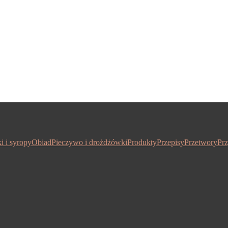
i i syropy
Obiad
Pieczywo i drożdżówki
Produkty
Przepisy
Przetwory
Prz