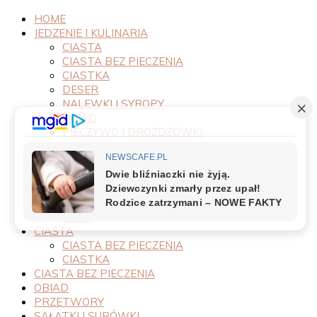
HOME
JEDZENIE I KULINARIA
CIASTA
CIASTA BEZ PIECZENIA
CIASTKA
DESER
NALEWKI I SYROPY
OBIAD
PIECZYWO I DROŻDŻÓWKI
PRODUKTY
PRZEPISY
PRZETWORY
PRZYSTAWKI
SAŁATKI I SURÓWKI
SOSY
CIASTA
CIASTA BEZ PIECZENIA
CIASTKA
CIASTA BEZ PIECZENIA
OBIAD
PRZETWORY
SAŁATKI I SURÓWKI