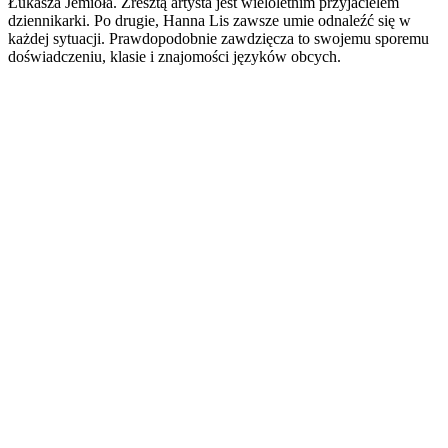
Łukasza Jemioła. Zresztą artysta jest wieloletnim przyjacielem
dziennikarki. Po drugie, Hanna Lis zawsze umie odnaleźć się w
każdej sytuacji. Prawdopodobnie zawdzięcza to swojemu sporemu
doświadczeniu, klasie i znajomości języków obcych.