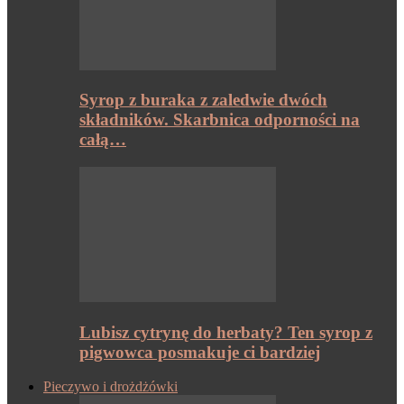
Syrop z buraka z zaledwie dwóch
składników. Skarbnica odporności na
całą…
Lubisz cytrynę do herbaty? Ten syrop z
pigwowca posmakuje ci bardziej
Pieczywo i drożdżówki