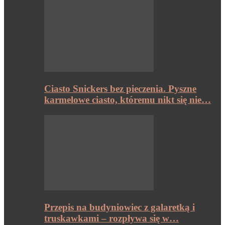
Ciasto Snickers bez pieczenia. Pyszne
karmelowe ciasto, któremu nikt się nie…
Przepis na budyniowiec z galaretką i
truskawkami – rozpływa się w…