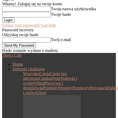
Witamy! Zaloguj się na swoje konto
Twoja nazwa użytkownika
Twoje hasło
Forgot your password? Get help
Password recovery
Odzyskaj swoje hasło
Twój e-mail
Hasło zostanie wysłane e-mailem.
News Cafe
Home
Jedzenie i kulinaria
Wszystko
Ciasta
Ciasta bez
pieczenia
Ciastka
Deser
Nalewki i
syropy
Obiad
Pieczywo i
drożdżówki
Produkty
Przepisy
Przetwory
Przystawki
Sałatk
i surówki
Sosy