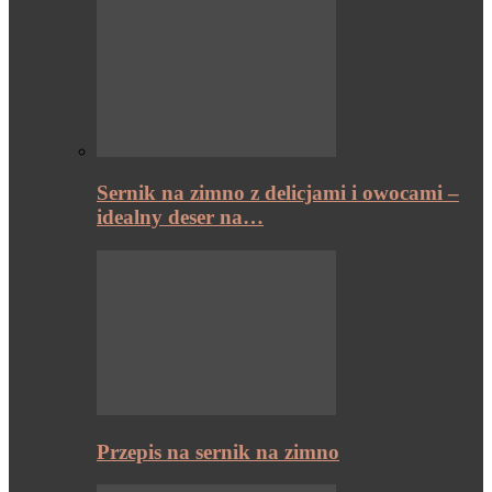
Sernik na zimno z delicjami i owocami –
idealny deser na…
Przepis na sernik na zimno