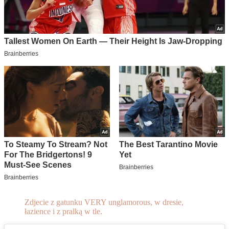
Zdjecie z gatunku VERY unglamorous, w dresie,
łazience i z pralką w tle.