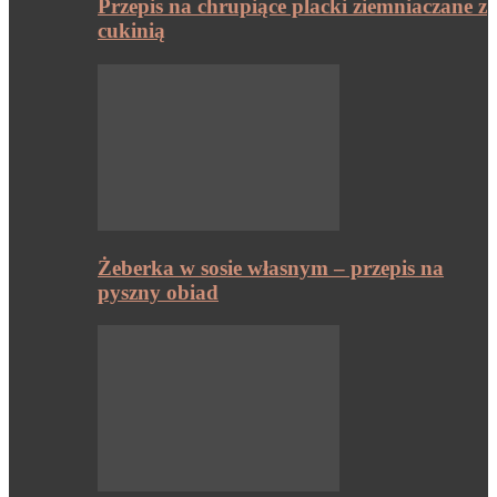
Przepis na chrupiące placki ziemniaczane z
cukinią
Żeberka w sosie własnym – przepis na
pyszny obiad