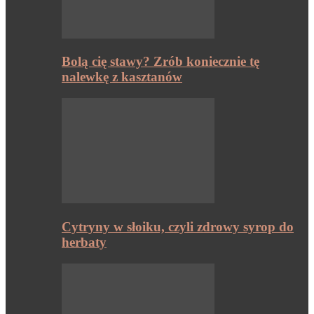
Bolą cię stawy? Zrób koniecznie tę
nalewkę z kasztanów
Cytryny w słoiku, czyli zdrowy syrop do
herbaty