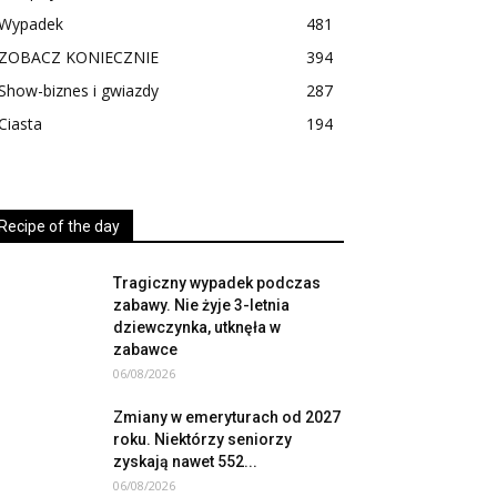
Wypadek
481
ZOBACZ KONIECZNIE
394
Show-biznes i gwiazdy
287
Ciasta
194
Recipe of the day
Tragiczny wypadek podczas
zabawy. Nie żyje 3-letnia
dziewczynka, utknęła w
zabawce
06/08/2026
Zmiany w emeryturach od 2027
roku. Niektórzy seniorzy
zyskają nawet 552...
06/08/2026