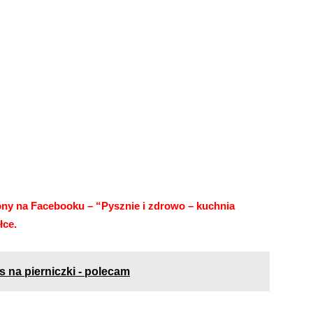
rony na Facebooku –
“Pysznie i zdrowo – kuchnia
łce.
 na pierniczki - polecam