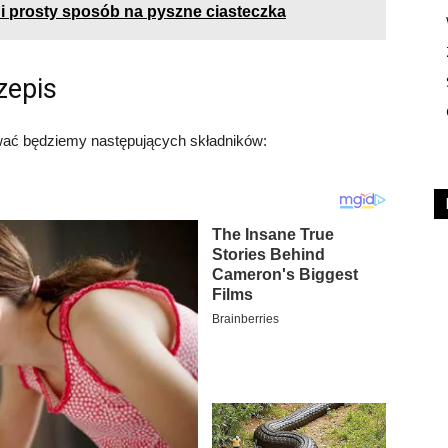
 i prosty sposób na pyszne ciasteczka
zepis
wać będziemy następujących składników: