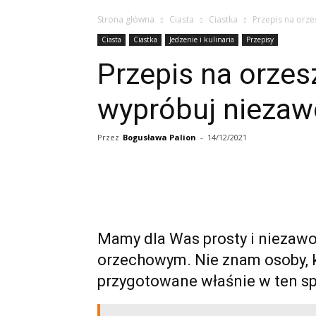
Strona główna
Ciasta
Ciastka
Przepis na orz
Ciasta
Ciastka
Jedzenie i kulinaria
Przepisy
Przepis na orzes
wypróbuj nieza
Przez
Bogusława Palion
-
14/12/2021
Mamy dla Was prosty i niezawo
orzechowym. Nie znam osoby, k
przygotowane właśnie w ten s