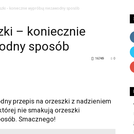
eszki – koniecznie wypróbuj niezawodny sposób
zki – koniecznie
wodny sposób
16749
0
dny przepis na orzeszki z nadzieniem
tórej nie smakują orzeszki
posób. Smacznego!