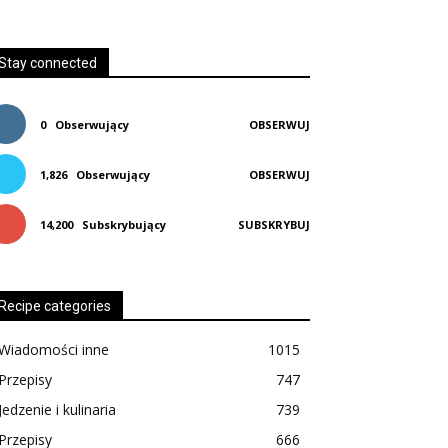
Stay connected
0
Obserwujący
OBSERWUJ
1,826
Obserwujący
OBSERWUJ
14,200
Subskrybujący
SUBSKRYBUJ
Recipe categories
Wiadomości inne
1015
Przepisy
747
Jedzenie i kulinaria
739
Przepisy
666