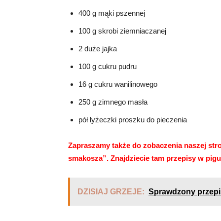
400 g mąki pszennej
100 g skrobi ziemniaczanej
2 duże jajka
100 g cukru pudru
16 g cukru wanilinowego
250 g zimnego masła
pół łyżeczki proszku do pieczenia
Zapraszamy także do zobaczenia naszej st
smakosza”
. Znajdziecie tam
przepisy
w pigu
DZISIAJ GRZEJE:
Sprawdzony przepis