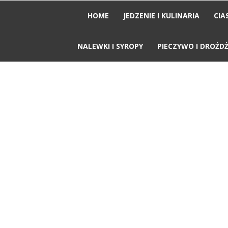
News
HOME
JEDZENIE I KULINARIA
CIA
Cafe
NALEWKI I SYROPY
PIECZYWO I DROŻD