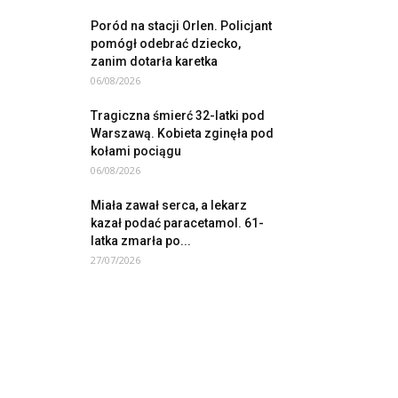
Poród na stacji Orlen. Policjant
pomógł odebrać dziecko,
zanim dotarła karetka
06/08/2026
Tragiczna śmierć 32-latki pod
Warszawą. Kobieta zginęła pod
kołami pociągu
06/08/2026
Miała zawał serca, a lekarz
kazał podać paracetamol. 61-
latka zmarła po...
27/07/2026