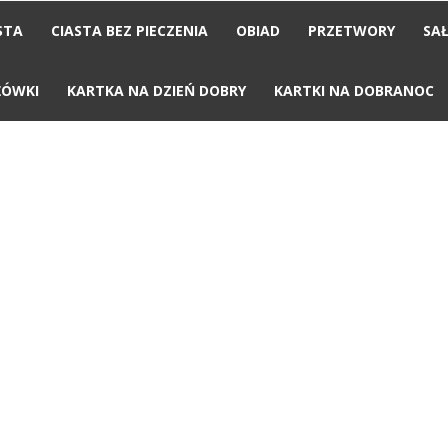
STA
CIASTA BEZ PIECZENIA
OBIAD
PRZETWORY
SAŁ
ŻÓWKI
KARTKA NA DZIEŃ DOBRY
KARTKI NA DOBRANOC