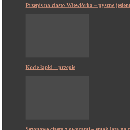
Przepis na ciasto Wiewiórka – pyszne jesien
Kocie łapki – przepis
Sezonowe ciasto z owocami – smak lata na t