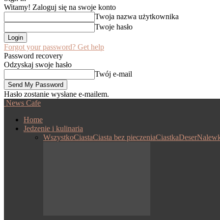
Witamy! Zaloguj się na swoje konto
Twoja nazwa użytkownika
Twoje hasło
Forgot your password? Get help
Password recovery
Odzyskaj swoje hasło
Twój e-mail
Hasło zostanie wysłane e-mailem.
News Cafe
Home
Jedzenie i kulinaria
Wszystko
Ciasta
Ciasta bez pieczenia
Ciastka
Deser
Nalewk