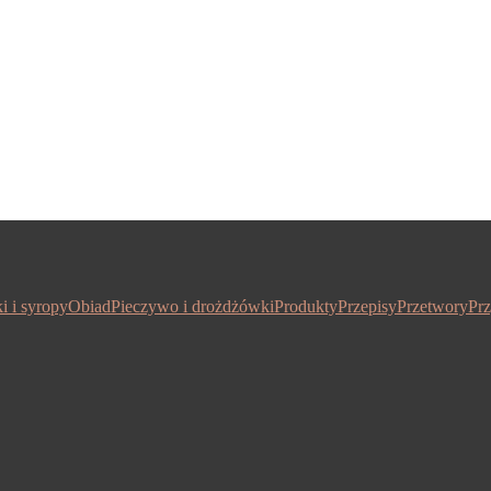
i i syropy
Obiad
Pieczywo i drożdżówki
Produkty
Przepisy
Przetwory
Prz