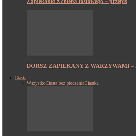
Zapiekanki z chleba tostowego – przepis
DORSZ ZAPIEKANY Z WARZYWAMI – 
Ciasta
Wszystko
Ciasta bez pieczenia
Ciastka