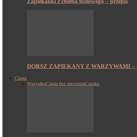
Zapiekanki z chleba tostowego – przepis
DORSZ ZAPIEKANY Z WARZYWAMI – 
Ciasta
Wszystko
Ciasta bez pieczenia
Ciastka