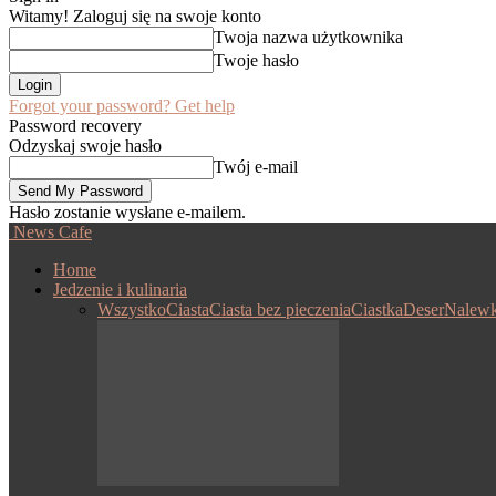
Witamy! Zaloguj się na swoje konto
Twoja nazwa użytkownika
Twoje hasło
Forgot your password? Get help
Password recovery
Odzyskaj swoje hasło
Twój e-mail
Hasło zostanie wysłane e-mailem.
News Cafe
Home
Jedzenie i kulinaria
Wszystko
Ciasta
Ciasta bez pieczenia
Ciastka
Deser
Nalewk