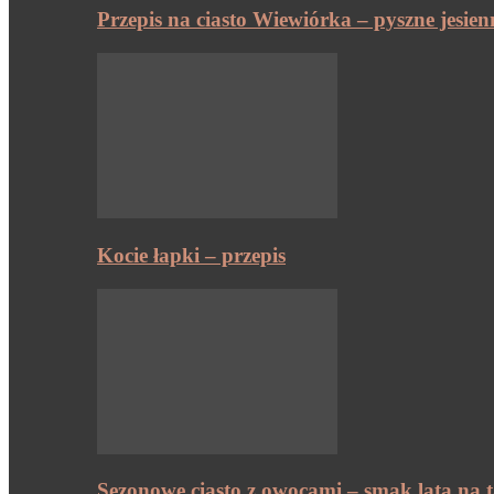
Przepis na ciasto Wiewiórka – pyszne jesien
Kocie łapki – przepis
Sezonowe ciasto z owocami – smak lata na t