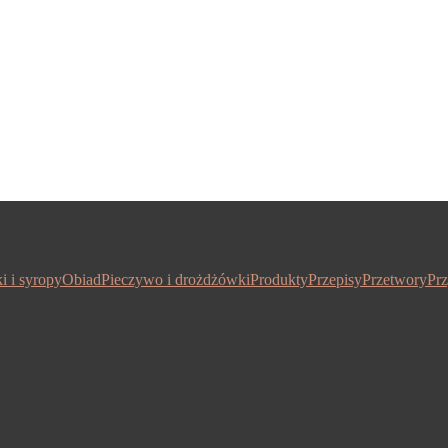
i i syropy
Obiad
Pieczywo i drożdżówki
Produkty
Przepisy
Przetwory
Prz