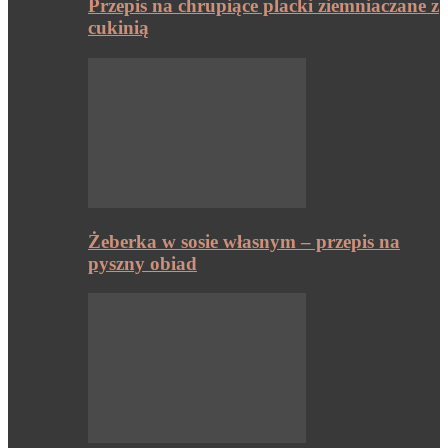
Przepis na chrupiące placki ziemniaczane z
cukinią
Żeberka w sosie własnym – przepis na
pyszny obiad