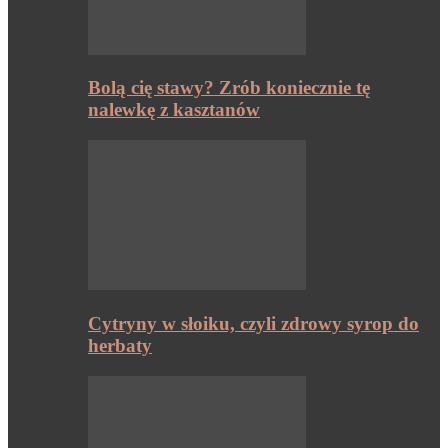
Bolą cię stawy? Zrób koniecznie tę
nalewkę z kasztanów
Cytryny w słoiku, czyli zdrowy syrop do
herbaty