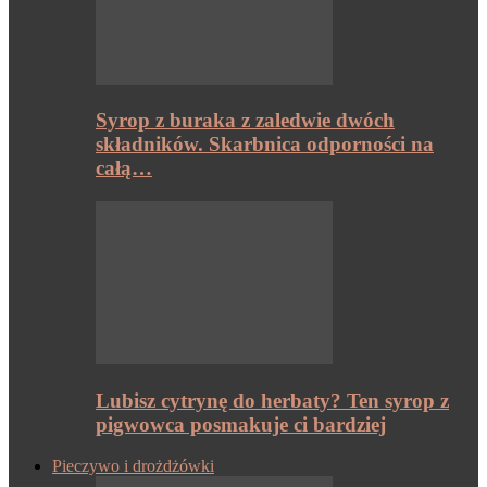
Syrop z buraka z zaledwie dwóch
składników. Skarbnica odporności na
całą…
Lubisz cytrynę do herbaty? Ten syrop z
pigwowca posmakuje ci bardziej
Pieczywo i drożdżówki