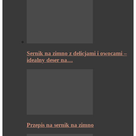
Sernik na zimno z delicjami i owocami –
idealny deser na…
Przepis na sernik na zimno