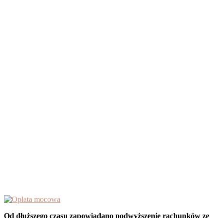
Od dłuższego czasu zapowiadano podwyższenie rachunków ze