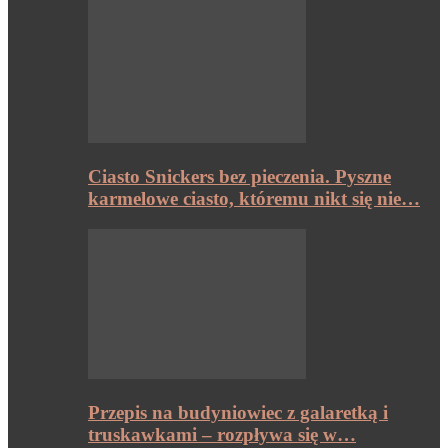
Ciasto Snickers bez pieczenia. Pyszne
karmelowe ciasto, któremu nikt się nie…
Przepis na budyniowiec z galaretką i
truskawkami – rozpływa się w…