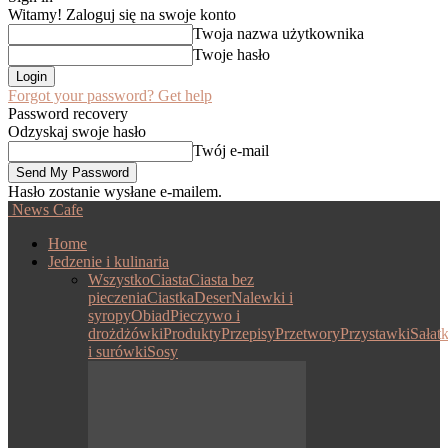
Witamy! Zaloguj się na swoje konto
Twoja nazwa użytkownika
Twoje hasło
Forgot your password? Get help
Password recovery
Odzyskaj swoje hasło
Twój e-mail
Hasło zostanie wysłane e-mailem.
News Cafe
Home
Jedzenie i kulinaria
Wszystko
Ciasta
Ciasta bez
pieczenia
Ciastka
Deser
Nalewki i
syropy
Obiad
Pieczywo i
drożdżówki
Produkty
Przepisy
Przetwory
Przystawki
Sałatk
i surówki
Sosy