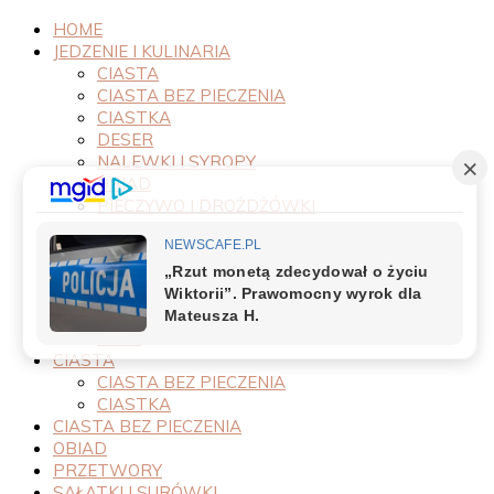
HOME
JEDZENIE I KULINARIA
CIASTA
CIASTA BEZ PIECZENIA
CIASTKA
DESER
NALEWKI I SYROPY
OBIAD
PIECZYWO I DROŻDŻÓWKI
PRODUKTY
PRZEPISY
PRZETWORY
PRZYSTAWKI
SAŁATKI I SURÓWKI
SOSY
CIASTA
CIASTA BEZ PIECZENIA
CIASTKA
CIASTA BEZ PIECZENIA
OBIAD
PRZETWORY
SAŁATKI I SURÓWKI