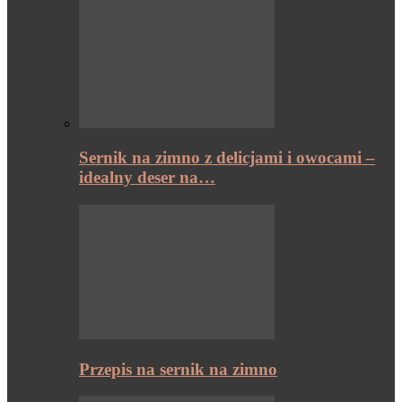
Sernik na zimno z delicjami i owocami –
idealny deser na…
Przepis na sernik na zimno