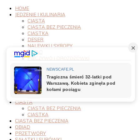
HOME
JEDZENIE I KULINARIA
CIASTA
CIASTA BEZ PIECZENIA
CIASTKA
DESER
NALEWKI I SYROPY
OBIAD
PIECZYWO I DROŻDŻÓWKI
PRODUKTY
PRZEPISY
PRZETWORY
PRZYSTAWKI
SAŁATKI I SURÓWKI
SOSY
CIASTA
CIASTA BEZ PIECZENIA
CIASTKA
CIASTA BEZ PIECZENIA
OBIAD
PRZETWORY
SAŁATKI I SURÓWKI