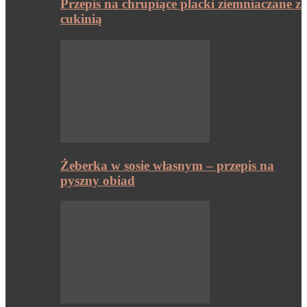
Przepis na chrupiące placki ziemniaczane z
cukinią
Żeberka w sosie własnym – przepis na
pyszny obiad