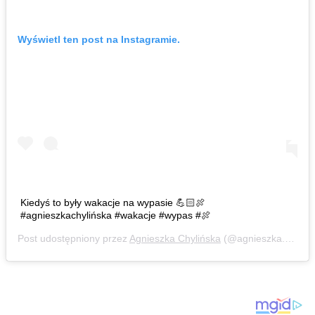
Wyświetl ten post na Instagramie.
Kiedyś to były wakacje na wypasie 💪🏻🍖
#agnieszkachylińska #wakacje #wypas #🍖
Post udostępniony przez
Agnieszka Chylińska
(@agnieszka.chylinska)