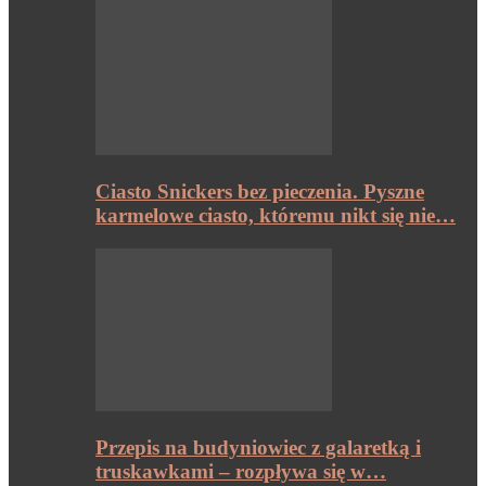
Ciasto Snickers bez pieczenia. Pyszne
karmelowe ciasto, któremu nikt się nie…
Przepis na budyniowiec z galaretką i
truskawkami – rozpływa się w…