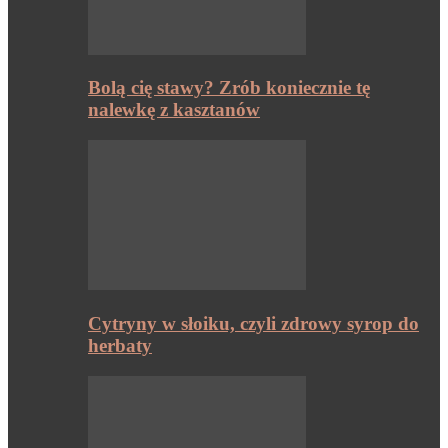
Bolą cię stawy? Zrób koniecznie tę
nalewkę z kasztanów
Cytryny w słoiku, czyli zdrowy syrop do
herbaty