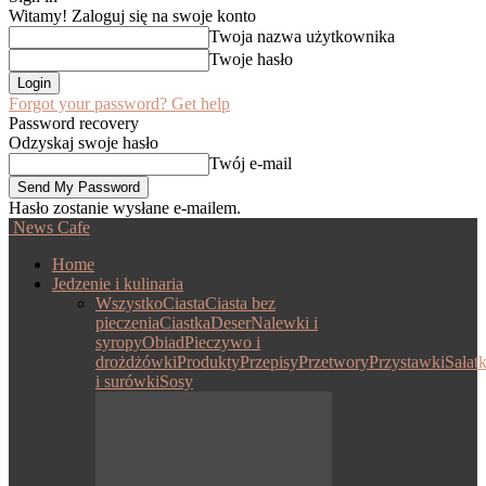
Witamy! Zaloguj się na swoje konto
Twoja nazwa użytkownika
Twoje hasło
Forgot your password? Get help
Password recovery
Odzyskaj swoje hasło
Twój e-mail
Hasło zostanie wysłane e-mailem.
News Cafe
Home
Jedzenie i kulinaria
Wszystko
Ciasta
Ciasta bez
pieczenia
Ciastka
Deser
Nalewki i
syropy
Obiad
Pieczywo i
drożdżówki
Produkty
Przepisy
Przetwory
Przystawki
Sałatk
i surówki
Sosy