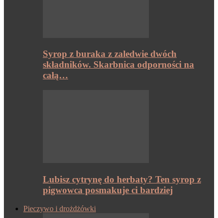
Syrop z buraka z zaledwie dwóch
składników. Skarbnica odporności na
całą…
Lubisz cytrynę do herbaty? Ten syrop z
pigwowca posmakuje ci bardziej
Pieczywo i drożdżówki