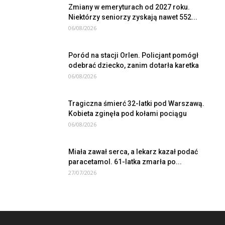
Zmiany w emeryturach od 2027 roku.
Niektórzy seniorzy zyskają nawet 552...
06/08/2026
Poród na stacji Orlen. Policjant pomógł
odebrać dziecko, zanim dotarła karetka
06/08/2026
Tragiczna śmierć 32-latki pod Warszawą.
Kobieta zginęła pod kołami pociągu
06/08/2026
Miała zawał serca, a lekarz kazał podać
paracetamol. 61-latka zmarła po...
27/07/2026