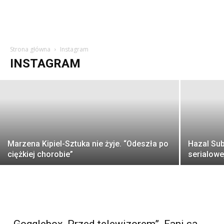
Jacek Wójcik spełnił swoje największe
marzenie tuż przed śmiercią. “ON TAK
BARDZO CHCIAŁ ŻYĆ…”
Strona główna
Instagram
INSTAGRAM
Bogusława Palion
-
05/10/2025
Marzena Kipiel-Sztuka nie żyje. “Odeszła po
Hazal Sub
ciężkiej chorobie”
serialowe