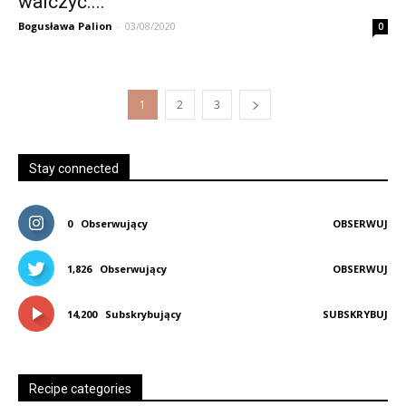
walczyć....
Bogusława Palion
-
03/08/2020
0
1
2
3
Stay connected
0
Obserwujący
OBSERWUJ
1,826
Obserwujący
OBSERWUJ
14,200
Subskrybujący
SUBSKRYBUJ
Recipe categories