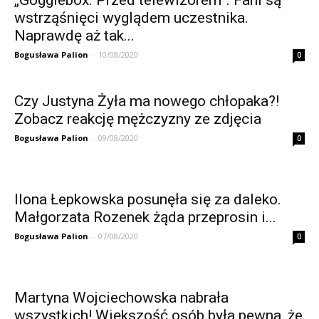
„Gogglebox. Przed telewizorem”. Fani są
wstrząśnięci wyglądem uczestnika.
Naprawdę aż tak...
Bogusława Palion
-
10/08/2020
0
Czy Justyna Żyła ma nowego chłopaka?!
Zobacz reakcję mężczyzny ze zdjęcia
Bogusława Palion
-
09/08/2020
0
Ilona Łepkowska posunęła się za daleko.
Małgorzata Rozenek żąda przeprosin i...
Bogusława Palion
-
07/08/2020
0
Martyna Wojciechowska nabrała
wszystkich! Większość osób była pewna, że