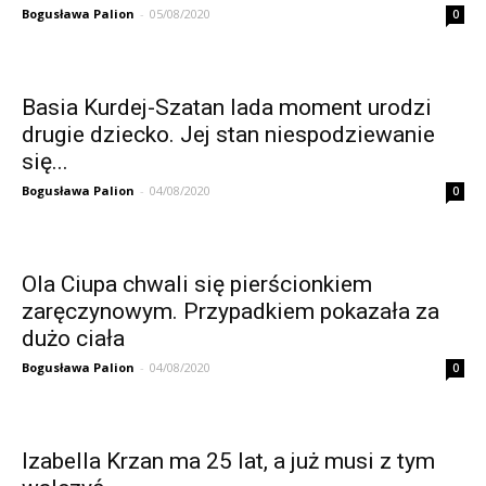
Bogusława Palion
-
05/08/2020
0
Basia Kurdej-Szatan lada moment urodzi
drugie dziecko. Jej stan niespodziewanie
się...
Bogusława Palion
-
04/08/2020
0
Ola Ciupa chwali się pierścionkiem
zaręczynowym. Przypadkiem pokazała za
dużo ciała
Bogusława Palion
-
04/08/2020
0
Izabella Krzan ma 25 lat, a już musi z tym