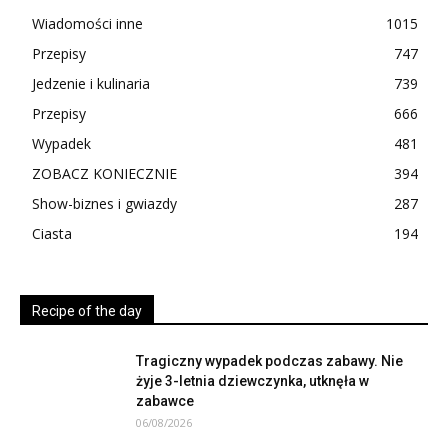
Wiadomości inne
1015
Przepisy
747
Jedzenie i kulinaria
739
Przepisy
666
Wypadek
481
ZOBACZ KONIECZNIE
394
Show-biznes i gwiazdy
287
Ciasta
194
Recipe of the day
Tragiczny wypadek podczas zabawy. Nie
żyje 3-letnia dziewczynka, utknęła w
zabawce
06/08/2026