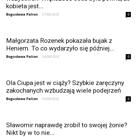
kobieta jest...
Bogusława Palion
-
07/08/2020
0
Małgorzata Rozenek pokazała bujak z
Heniem. To co wydarzyło się później...
Bogusława Palion
-
06/08/2020
0
Ola Ciupa jest w ciąży? Szybkie zaręczyny
zakochanych wzbudzają wiele podejrzeń
Bogusława Palion
-
06/08/2020
0
Sławomir naprawdę zrobił to swojej żonie?
Nikt by w to nie...