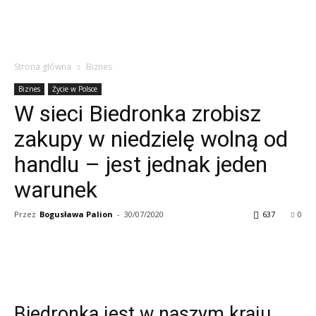
Strona główna
Biznes
Biznes
Życie w Polsce
W sieci Biedronka zrobisz
zakupy w niedzielę wolną od
handlu – jest jednak jeden
warunek
Przez
Bogusława Palion
-
30/07/2020
637
0
Biedronka jest w naszym kraju