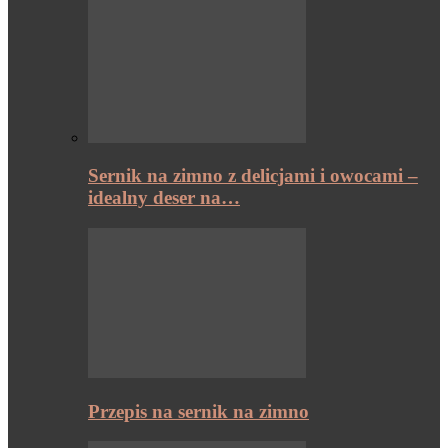
Sernik na zimno z delicjami i owocami –
idealny deser na…
Przepis na sernik na zimno