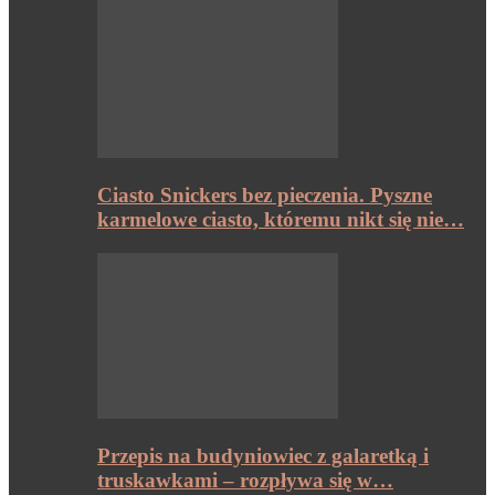
Ciasto Snickers bez pieczenia. Pyszne
karmelowe ciasto, któremu nikt się nie…
Przepis na budyniowiec z galaretką i
truskawkami – rozpływa się w…