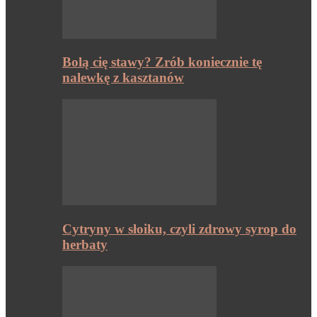
Bolą cię stawy? Zrób koniecznie tę
nalewkę z kasztanów
Cytryny w słoiku, czyli zdrowy syrop do
herbaty