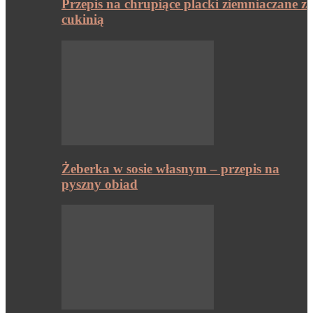
Przepis na chrupiące placki ziemniaczane z
cukinią
Żeberka w sosie własnym – przepis na
pyszny obiad