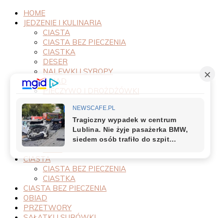
HOME
JEDZENIE I KULINARIA
CIASTA
CIASTA BEZ PIECZENIA
CIASTKA
DESER
NALEWKI I SYROPY
OBIAD
PIECZYWO I DROŻDŻÓWKI
PRODUKTY
PRZEPISY
PRZETWORY
PRZYSTAWKI
SAŁATKI I SURÓWKI
SOSY
CIASTA
CIASTA BEZ PIECZENIA
CIASTKA
CIASTA BEZ PIECZENIA
OBIAD
PRZETWORY
SAŁATKI I SURÓWKI