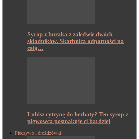
Syrop z buraka z zaledwie dwóch
składników. Skarbnica odporności na
całą…
Lubisz cytrynę do herbaty? Ten syrop z
pigwowca posmakuje ci bardziej
Pieczywo i drożdżówki