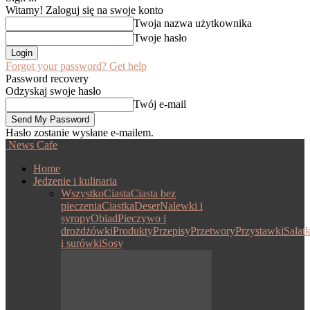
Witamy! Zaloguj się na swoje konto
Twoja nazwa użytkownika
Twoje hasło
Forgot your password? Get help
Password recovery
Odzyskaj swoje hasło
Twój e-mail
Hasło zostanie wysłane e-mailem.
News Cafe
Home
Jedzenie i kulinaria
Wszystko
Ciasta
Ciasta bez
pieczenia
Ciastka
Deser
Nalewki i
syropy
Obiad
Pieczywo i
drożdżówki
Produkty
Przepisy
Przetwory
Przystawki
Sałatk
i surówki
Sosy