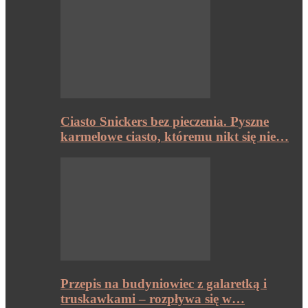
Ciasto Snickers bez pieczenia. Pyszne
karmelowe ciasto, któremu nikt się nie…
Przepis na budyniowiec z galaretką i
truskawkami – rozpływa się w…