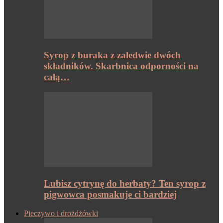
Syrop z buraka z zaledwie dwóch
składników. Skarbnica odporności na
całą…
Lubisz cytrynę do herbaty? Ten syrop z
pigwowca posmakuje ci bardziej
Pieczywo i drożdżówki