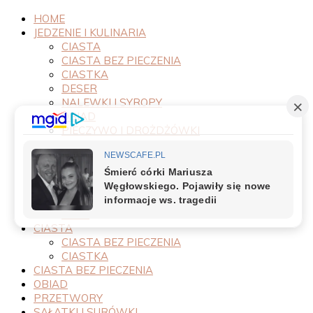
HOME
JEDZENIE I KULINARIA
CIASTA
CIASTA BEZ PIECZENIA
CIASTKA
DESER
NALEWKI I SYROPY
OBIAD
PIECZYWO I DROŻDŻÓWKI
PRODUKTY
PRZEPISY
PRZETWORY
PRZYSTAWKI
SAŁATKI I SURÓWKI
SOSY
CIASTA
CIASTA BEZ PIECZENIA
CIASTKA
CIASTA BEZ PIECZENIA
OBIAD
PRZETWORY
SAŁATKI I SURÓWKI