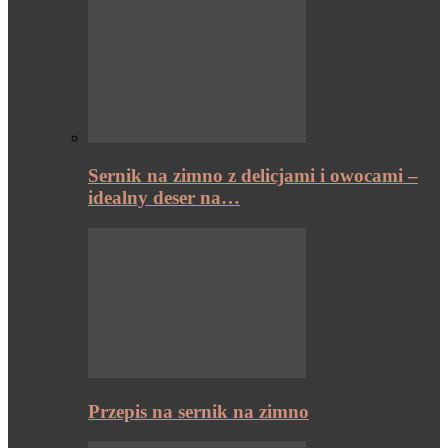
Sernik na zimno z delicjami i owocami –
idealny deser na…
Przepis na sernik na zimno