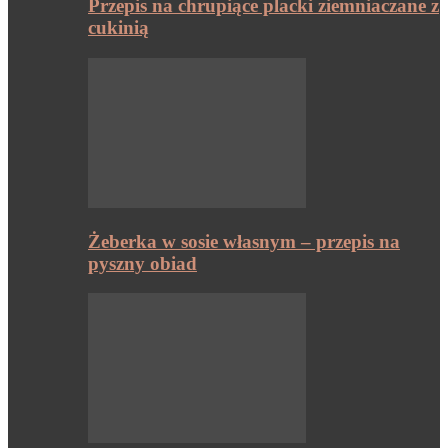
Przepis na chrupiące placki ziemniaczane z
cukinią
Żeberka w sosie własnym – przepis na
pyszny obiad