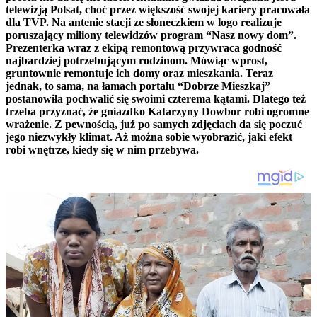
telewizją Polsat, choć przez większość swojej kariery pracowała
dla TVP. Na antenie stacji ze słoneczkiem w logo realizuje
poruszający miliony telewidzów program “Nasz nowy dom”.
Prezenterka wraz z ekipą remontową przywraca godność
najbardziej potrzebującym rodzinom. Mówiąc wprost,
gruntownie remontuje ich domy oraz mieszkania. Teraz
jednak, to sama, na łamach portalu “Dobrze Mieszkaj”
postanowiła pochwalić się swoimi czterema kątami. Dlatego też
trzeba przyznać, że gniazdko Katarzyny Dowbor robi ogromne
wrażenie. Z pewnością, już po samych zdjęciach da się poczuć
jego niezwykły klimat. Aż można sobie wyobrazić, jaki efekt
robi wnętrze, kiedy się w nim przebywa.