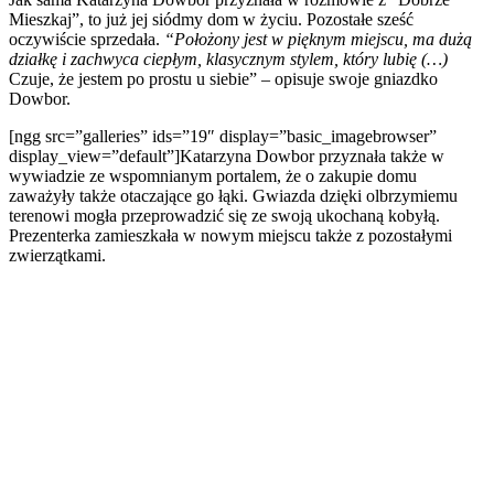
Mieszkaj”, to już jej siódmy dom w życiu. Pozostałe sześć
oczywiście sprzedała.
“Położony jest w pięknym miejscu, ma dużą
działkę i zachwyca ciepłym, klasycznym stylem, który lubię (…)
Czuje, że jestem po prostu u siebie” – opisuje swoje gniazdko
Dowbor.
[ngg src=”galleries” ids=”19″ display=”basic_imagebrowser”
display_view=”default”]Katarzyna Dowbor przyznała także w
wywiadzie ze wspomnianym portalem, że o zakupie domu
zaważyły także otaczające go łąki. Gwiazda dzięki olbrzymiemu
terenowi mogła przeprowadzić się ze swoją ukochaną kobyłą.
Prezenterka zamieszkała w nowym miejscu także z pozostałymi
zwierzątkami.