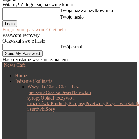
Witamy! Zaloguj się na swoje konto
Twoja nazwa użytkownika
Twoje hasło
Forgot your password? Get help
Password recovery
Odzyskaj swoje hasło
Twój e-mail
Hasło zostanie wysłane e-mailem.
News Cafe
Home
Jedzenie i kulinaria
Wszystko
Ciasta
Ciasta bez
pieczenia
Ciastka
Deser
Nalewki i
syropy
Obiad
Pieczywo i
drożdżówki
Produkty
Przepisy
Przetwory
Przystawki
Sałatk
i surówki
Sosy