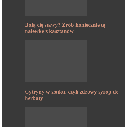
Bolą cię stawy? Zrób koniecznie tę
nalewkę z kasztanów
Cytryny w słoiku, czyli zdrowy syrop do
herbaty