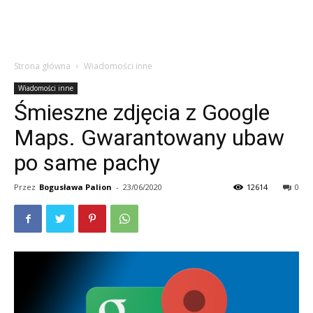
Strona główna
Wiadomości inne
Wiadomości inne
Śmieszne zdjęcia z Google
Maps. Gwarantowany ubaw
po same pachy
Przez
Bogusława Palion
-
23/06/2020
12614
0