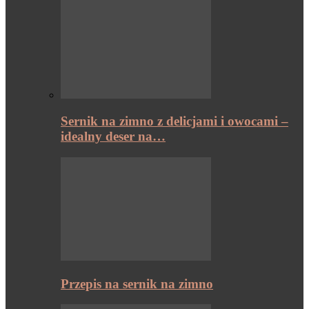
Sernik na zimno z delicjami i owocami –
idealny deser na…
Przepis na sernik na zimno