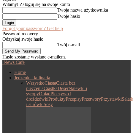
Witamy! Zaloguj się na swoje konto
Twoja nazwa użytkownika
Twoje hasło
Forgot your password? Get help
Password recovery
Odzyskaj swoje hasło
Twój e-mail
Hasło zostanie wysłane e-mailem.
News Cafe
Home
Jedzenie i kulinaria
Wszystko
Ciasta
Ciasta bez
pieczenia
Ciastka
Deser
Nalewki i
syropy
Obiad
Pieczywo i
drożdżówki
Produkty
Przepisy
Przetwory
Przystawki
Sałatk
i surówki
Sosy