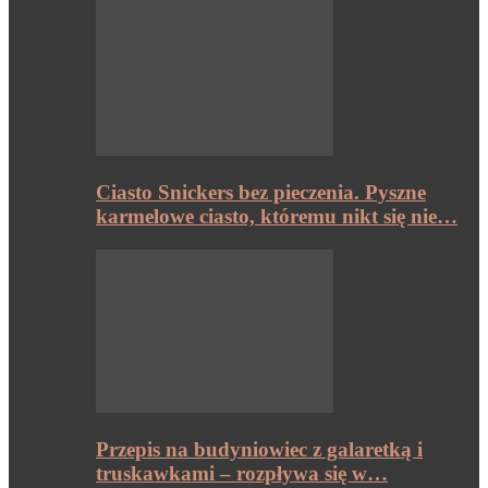
Ciasto Snickers bez pieczenia. Pyszne
karmelowe ciasto, któremu nikt się nie…
Przepis na budyniowiec z galaretką i
truskawkami – rozpływa się w…