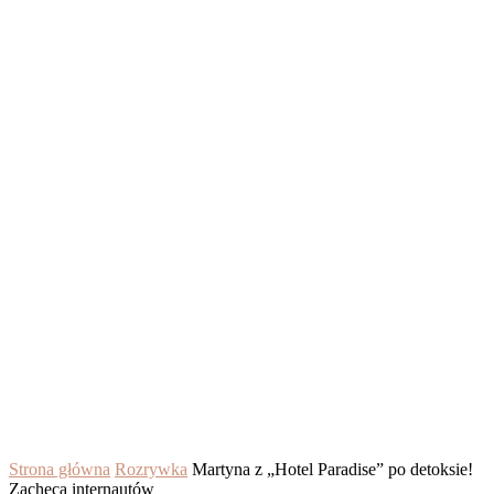
Strona główna
Rozrywka
Martyna z „Hotel Paradise” po detoksie!
Zachęca internautów