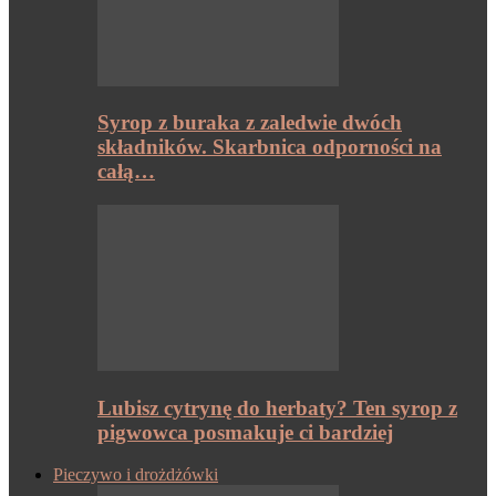
Syrop z buraka z zaledwie dwóch
składników. Skarbnica odporności na
całą…
Lubisz cytrynę do herbaty? Ten syrop z
pigwowca posmakuje ci bardziej
Pieczywo i drożdżówki