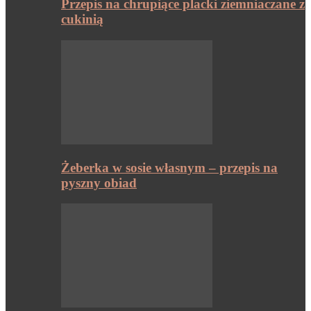
Przepis na chrupiące placki ziemniaczane z
cukinią
Żeberka w sosie własnym – przepis na
pyszny obiad