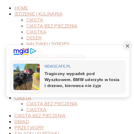
HOME
JEDZENIE I KULINARIA
CIASTA
CIASTA BEZ PIECZENIA
CIASTKA
DESER
NALEWKI I SYROPY
OBIAD
PIECZYWO I DROŻDŻÓWKI
PRODUKTY
PRZEPISY
PRZETWORY
PRZYSTAWKI
SAŁATKI I SURÓWKI
SOSY
CIASTA
CIASTA BEZ PIECZENIA
CIASTKA
CIASTA BEZ PIECZENIA
OBIAD
PRZETWORY
SAŁATKI I SURÓWKI