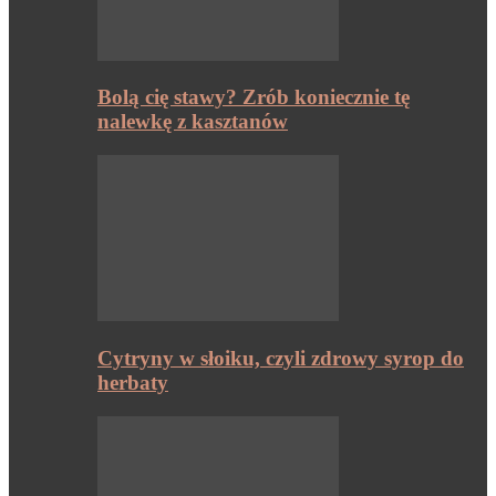
Bolą cię stawy? Zrób koniecznie tę
nalewkę z kasztanów
Cytryny w słoiku, czyli zdrowy syrop do
herbaty