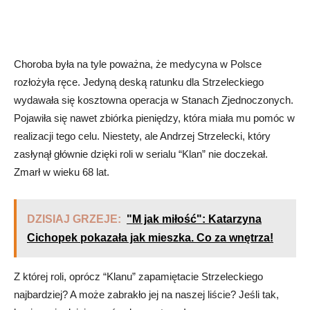
Choroba była na tyle poważna, że medycyna w Polsce
rozłożyła ręce. Jedyną deską ratunku dla Strzeleckiego
wydawała się kosztowna operacja w Stanach Zjednoczonych.
Pojawiła się nawet zbiórka pieniędzy, która miała mu pomóc w
realizacji tego celu. Niestety, ale Andrzej Strzelecki, który
zasłynął głównie dzięki roli w serialu “Klan” nie doczekał.
Zmarł w wieku 68 lat.
DZISIAJ GRZEJE:
"M jak miłość": Katarzyna
Cichopek pokazała jak mieszka. Co za wnętrza!
Z której roli, oprócz “Klanu” zapamiętacie Strzeleckiego
najbardziej? A może zabrakło jej na naszej liście? Jeśli tak,