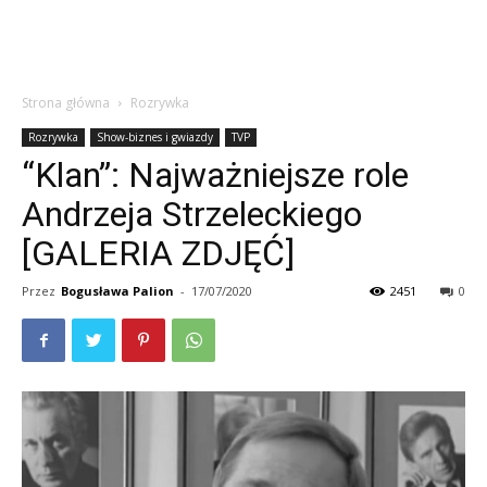
Strona główna
Rozrywka
Rozrywka
Show-biznes i gwiazdy
TVP
“Klan”: Najważniejsze role
Andrzeja Strzeleckiego
[GALERIA ZDJĘĆ]
Przez
Bogusława Palion
-
17/07/2020
2451
0