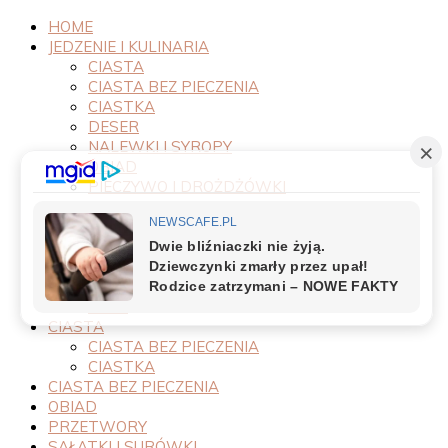
HOME
JEDZENIE I KULINARIA
CIASTA
CIASTA BEZ PIECZENIA
CIASTKA
DESER
NALEWKI I SYROPY
OBIAD
PIECZYWO I DROŻDŻÓWKI
PRODUKTY
PRZEPISY
PRZETWORY
PRZYSTAWKI
SAŁATKI I SURÓWKI
SOSY
CIASTA
CIASTA BEZ PIECZENIA
CIASTKA
CIASTA BEZ PIECZENIA
OBIAD
PRZETWORY
SAŁATKI I SURÓWKI