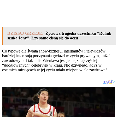
DZISIAJ GRZEJE:
Życiowa tragedia uczestnika "Rolnik
szuka żony". Łzy same cisną się do oczu
Co typowe dla świata show-biznesu, internautów i telewidzów
bardziej interesują poczynania gwiazd w życiu prywatnym, aniżeli
zawodowym. I tak Julia Wieniawa jest jedną z najczęściej
“googlowanych” celebrytek w kraju. Nic dziwnego, gdyż w
ostatnich miesiącach w jej życiu miało miejsce wiele zawirowań.