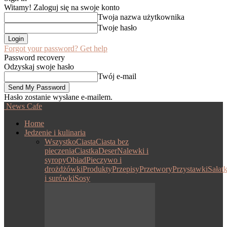
Witamy! Zaloguj się na swoje konto
Twoja nazwa użytkownika
Twoje hasło
Forgot your password? Get help
Password recovery
Odzyskaj swoje hasło
Twój e-mail
Hasło zostanie wysłane e-mailem.
News Cafe
Home
Jedzenie i kulinaria
Wszystko
Ciasta
Ciasta bez
pieczenia
Ciastka
Deser
Nalewki i
syropy
Obiad
Pieczywo i
drożdżówki
Produkty
Przepisy
Przetwory
Przystawki
Sałatk
i surówki
Sosy