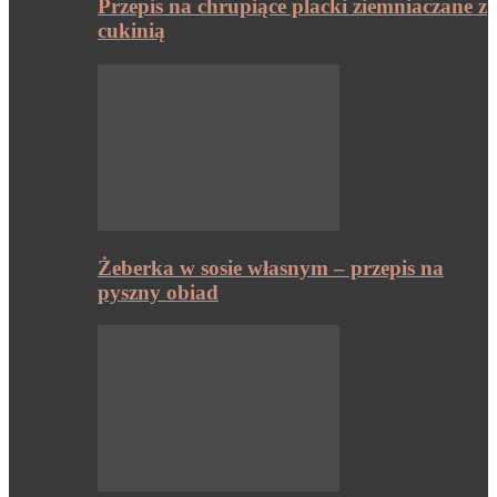
Przepis na chrupiące placki ziemniaczane z
cukinią
Żeberka w sosie własnym – przepis na
pyszny obiad