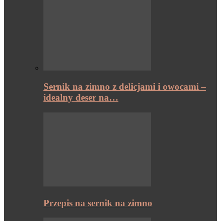
Sernik na zimno z delicjami i owocami –
idealny deser na…
Przepis na sernik na zimno