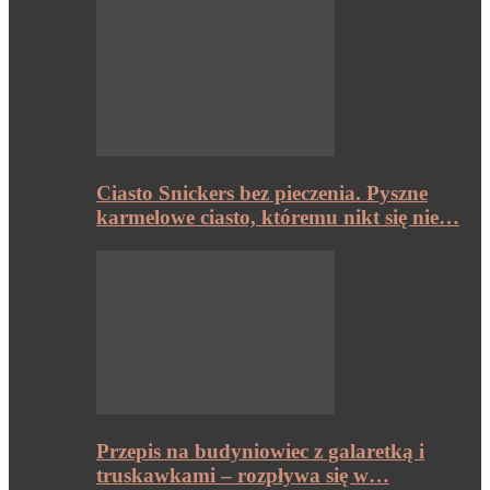
Ciasto Snickers bez pieczenia. Pyszne
karmelowe ciasto, któremu nikt się nie…
Przepis na budyniowiec z galaretką i
truskawkami – rozpływa się w…