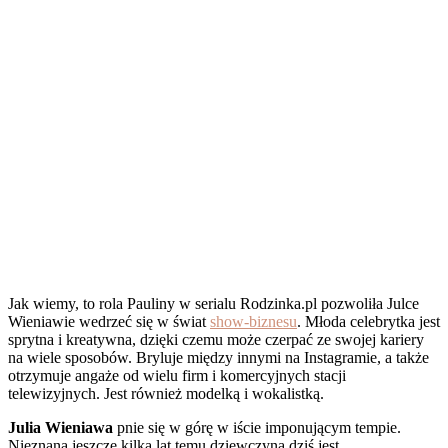
Jak wiemy, to rola Pauliny w serialu Rodzinka.pl pozwoliła Julce
Wieniawie wedrzeć się w świat
show-biznesu
. Młoda celebrytka jest
sprytna i kreatywna, dzięki czemu może czerpać ze swojej kariery
na wiele sposobów. Bryluje między innymi na Instagramie, a także
otrzymuje angaże od wielu firm i komercyjnych stacji
telewizyjnych. Jest również modelką i wokalistką.
Julia Wieniawa
pnie się w górę w iście imponującym tempie.
Nieznana jeszcze kilka lat temu dziewczyna dziś jest