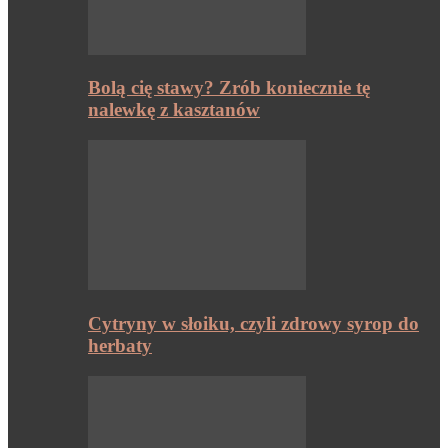
Bolą cię stawy? Zrób koniecznie tę
nalewkę z kasztanów
Cytryny w słoiku, czyli zdrowy syrop do
herbaty