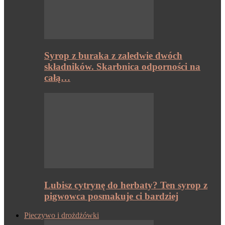
Syrop z buraka z zaledwie dwóch
składników. Skarbnica odporności na
całą…
Lubisz cytrynę do herbaty? Ten syrop z
pigwowca posmakuje ci bardziej
Pieczywo i drożdżówki