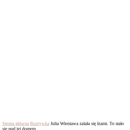
Strona główna
Rozrywka
Julia Wieniawa zalała się łzami. To stało
się pod jej domem