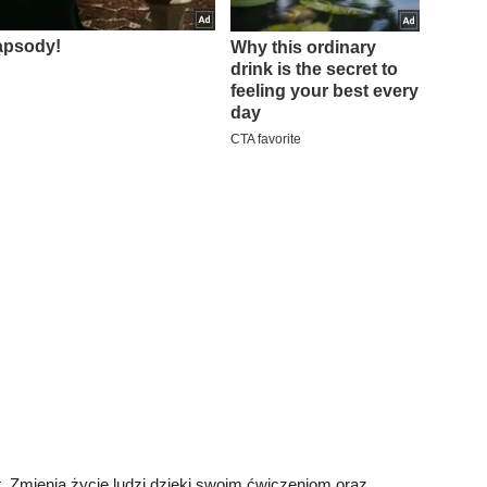
t. Zmienia życie ludzi dzięki swoim ćwiczeniom oraz