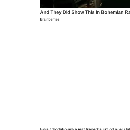
Ewa Chodakowska jest trenerką już od wielu la