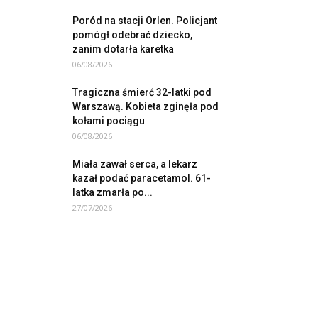
Poród na stacji Orlen. Policjant
pomógł odebrać dziecko,
zanim dotarła karetka
06/08/2026
Tragiczna śmierć 32-latki pod
Warszawą. Kobieta zginęła pod
kołami pociągu
06/08/2026
Miała zawał serca, a lekarz
kazał podać paracetamol. 61-
latka zmarła po...
27/07/2026