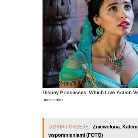
DZISIAJ GRZEJE:
Zniewolona. Kateri
wspomnieniami (FOTO)