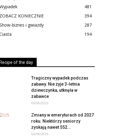
Wypadek
481
ZOBACZ KONIECZNIE
394
Show-biznes i gwiazdy
287
Ciasta
194
Recipe of the day
Tragiczny wypadek podczas
zabawy. Nie żyje 3-letnia
dziewczynka, utknęła w
zabawce
06/08/2026
Zmiany w emeryturach od 2027
roku. Niektórzy seniorzy
zyskają nawet 552...
06/08/2026