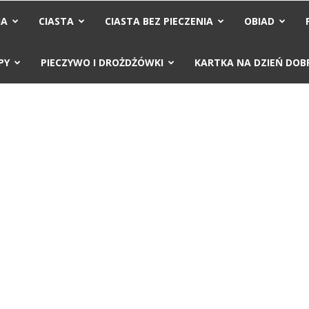
IA
CIASTA
CIASTA BEZ PIECZENIA
OBIAD
PY
PIECZYWO I DROŻDŻÓWKI
KARTKA NA DZIEŃ DOB