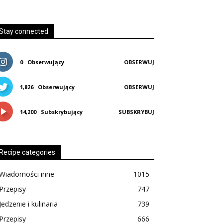
Stay connected
0
Obserwujący
OBSERWUJ
1,826
Obserwujący
OBSERWUJ
14,200
Subskrybujący
SUBSKRYBUJ
Recipe categories
Wiadomości inne
1015
Przepisy
747
Jedzenie i kulinaria
739
Przepisy
666