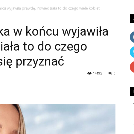
u wyjawiła prawdę. Powiedziała to do czego wiele kobiet...
a w końcu wyjawiła
iała to do czego
się przyznać
14195
0