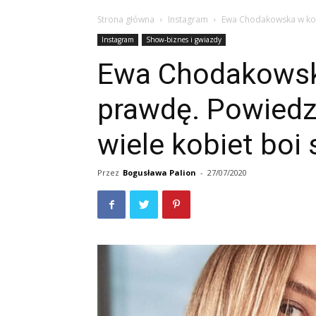
Strona główna
Instagram
Ewa Chodakowska w końc
Instagram
Show-biznes i gwiazdy
Ewa Chodakowsk
prawdę. Powiedz
wiele kobiet boi 
Przez
Bogusława Palion
-
27/07/2020