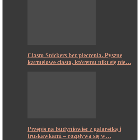
Ciasto Snickers bez pieczenia. Pyszne
karmelowe ciasto, któremu nikt się nie…
Przepis na budyniowiec z galaretką i
truskawkami – rozpływa się w…