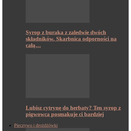
Syrop z buraka z zaledwie dwóch
składników. Skarbnica odporności na
całą…
Lubisz cytrynę do herbaty? Ten syrop z
pigwowca posmakuje ci bardziej
Pieczywo i drożdżówki