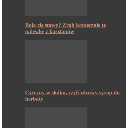
Bolą cię stawy? Zrób koniecznie tę
nalewkę z kasztanów
Cytryny w słoiku, czyli zdrowy syrop do
herbaty