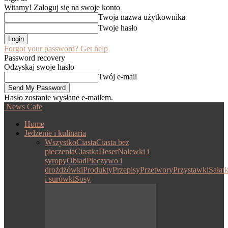
Witamy! Zaloguj się na swoje konto
Twoja nazwa użytkownika
Twoje hasło
Forgot your password? Get help
Password recovery
Odzyskaj swoje hasło
Twój e-mail
Hasło zostanie wysłane e-mailem.
News Cafe
Home
Jedzenie i kulinaria
Wszystko
Ciasta
Ciasta bez
pieczenia
Ciastka
Deser
Nalewki i
syropy
Obiad
Pieczywo i
drożdżówki
Produkty
Przepisy
Przetwory
Przystawki
Sałatk
i surówki
Sosy