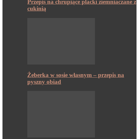
Przepis na chrupiące placki ziemniaczane z
cukinią
Żeberka w sosie własnym – przepis na
pyszny obiad