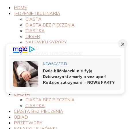
HOME
JEDZENIE I KULINARIA
CIASTA
CIASTA BEZ PIECZENIA
CIASTKA
DESER
NALEWKI I SYROPY
OBIAD
PIECZYWO I DROŻDŻÓWKI
PRODUKTY
PRZEPISY
PRZETWORY
PRZYSTAWKI
SAŁATKI I SURÓWKI
SOSY
CIASTA
CIASTA BEZ PIECZENIA
CIASTKA
CIASTA BEZ PIECZENIA
OBIAD
PRZETWORY
SAŁATKI I SURÓWKI