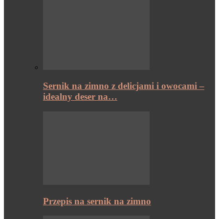
Sernik na zimno z delicjami i owocami –
idealny deser na…
Przepis na sernik na zimno