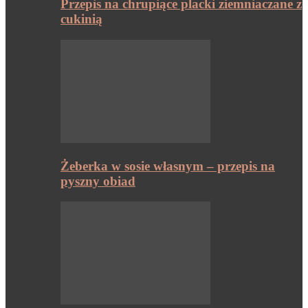
Przepis na chrupiące placki ziemniaczane z
cukinią
Żeberka w sosie własnym – przepis na
pyszny obiad