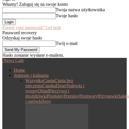
Witamy! Zaloguj się na swoje konto
Twoja nazwa użytkownika
Twoje hasło
Forgot your password? Get help
Password recovery
Odzyskaj swoje hasło
Twój e-mail
Hasło zostanie wysłane e-mailem.
News Cafe
Home
Jedzenie i kulinaria
Wszystko
Ciasta
Ciasta bez
pieczenia
Ciastka
Deser
Nalewki i
syropy
Obiad
Pieczywo i
drożdżówki
Produkty
Przepisy
Przetwory
Przystawki
Sałatk
i surówki
Sosy