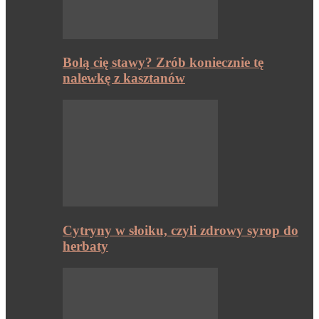
Bolą cię stawy? Zrób koniecznie tę
nalewkę z kasztanów
Cytryny w słoiku, czyli zdrowy syrop do
herbaty