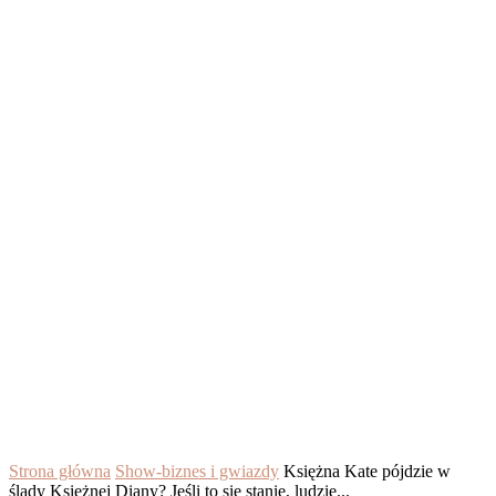
Strona główna
Show-biznes i gwiazdy
Księżna Kate pójdzie w
ślady Księżnej Diany? Jeśli to się stanie, ludzie...