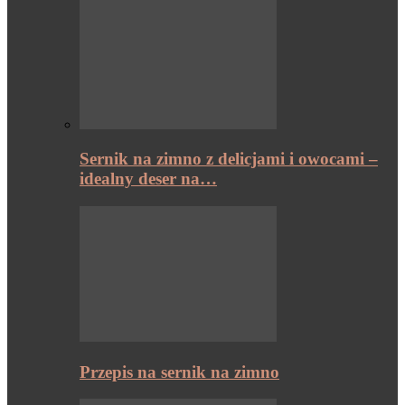
Sernik na zimno z delicjami i owocami –
idealny deser na…
Przepis na sernik na zimno