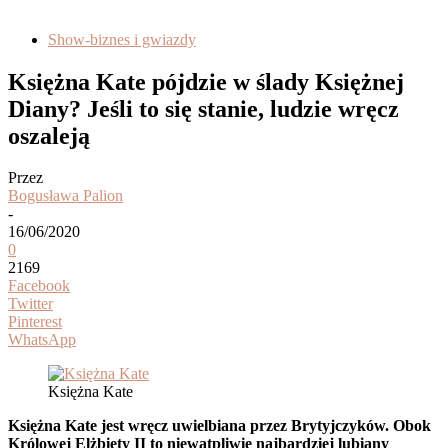
Show-biznes i gwiazdy
Księżna Kate pójdzie w ślady Księżnej
Diany? Jeśli to się stanie, ludzie wręcz
oszaleją
Przez
Bogusława Palion
-
16/06/2020
0
2169
Facebook
Twitter
Pinterest
WhatsApp
Księżna Kate
Księżna Kate jest wręcz uwielbiana przez Brytyjczyków. Obok
Królowej Elżbiety II to niewątpliwie najbardziej lubiany