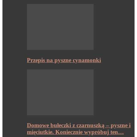
Przepis na pyszne cynamonki
Domowe bułeczki z czarnuszką – pyszne i
mięciutkie. Koniecznie wypróbuj ten…