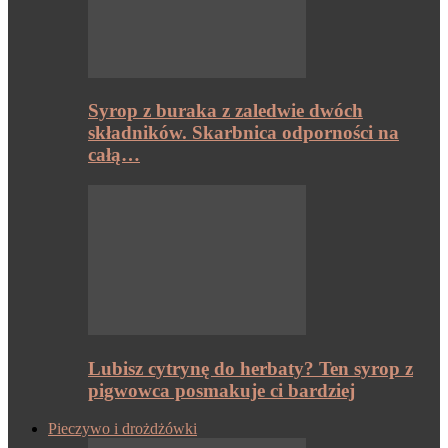
Syrop z buraka z zaledwie dwóch
składników. Skarbnica odporności na
całą…
Lubisz cytrynę do herbaty? Ten syrop z
pigwowca posmakuje ci bardziej
Pieczywo i drożdżówki