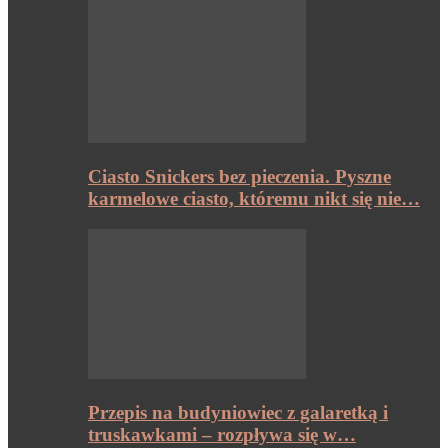
Ciasto Snickers bez pieczenia. Pyszne
karmelowe ciasto, któremu nikt się nie…
Przepis na budyniowiec z galaretką i
truskawkami – rozpływa się w…