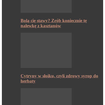
Bolą cię stawy? Zrób koniecznie tę
nalewkę z kasztanów
Cytryny w słoiku, czyli zdrowy syrop do
herbaty