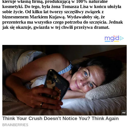
kieruje własną firmą, produkującą w 100% naturalne
kosmetyki. Do tego, była żona Tomasza Lisa w końcu ułożyła
sobie życie. Od kilku lat tworzy szczęśliwy związek z
biznesmenem Markiem Kujawą. Wydawałoby się, że
prezenterka ma wszystko czego potrzeba do szczęścia. Jednak
jak się okazuje, gwiazda w tej chwili przeżywa dramat.