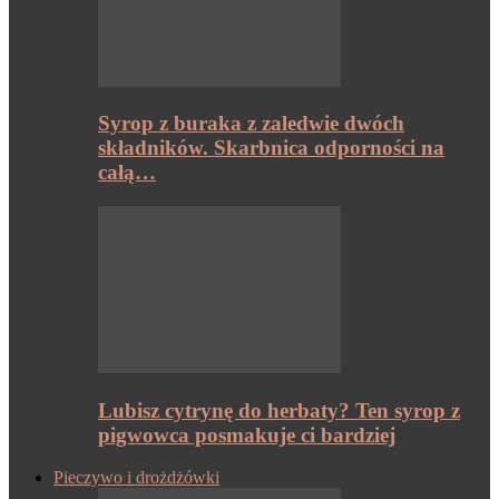
Syrop z buraka z zaledwie dwóch
składników. Skarbnica odporności na
całą…
Lubisz cytrynę do herbaty? Ten syrop z
pigwowca posmakuje ci bardziej
Pieczywo i drożdżówki