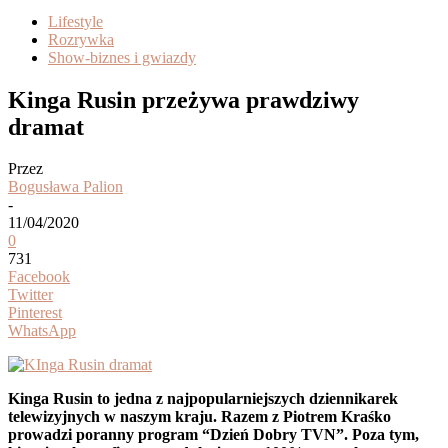
Lifestyle
Rozrywka
Show-biznes i gwiazdy
Kinga Rusin przeżywa prawdziwy
dramat
Przez
Bogusława Palion
-
11/04/2020
0
731
Facebook
Twitter
Pinterest
WhatsApp
Kinga Rusin to jedna z najpopularniejszych dziennikarek
telewizyjnych w naszym kraju. Razem z Piotrem Kraśko
prowadzi poranny program “Dzień Dobry TVN”. Poza tym,