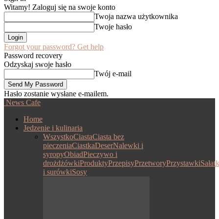
Witamy! Zaloguj się na swoje konto
Twoja nazwa użytkownika
Twoje hasło
Forgot your password? Get help
Password recovery
Odzyskaj swoje hasło
Twój e-mail
Hasło zostanie wysłane e-mailem.
News Cafe
Home
Jedzenie i kulinaria
Wszystko
Ciasta
Ciasta bez
pieczenia
Ciastka
Deser
Nalewki i
syropy
Obiad
Pieczywo i
drożdżówki
Produkty
Przepisy
Przetwory
Przystawki
Sałatk
i surówki
Sosy