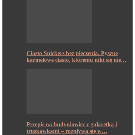
Ciasto Snickers bez pieczenia. Pyszne
karmelowe ciasto, któremu nikt się nie…
Przepis na budyniowiec z galaretką i
truskawkami – rozpływa się w…