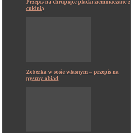
Przepis na chrupiące placki ziemniaczane z
cukinią
Żeberka w sosie własnym – przepis na
pyszny obiad