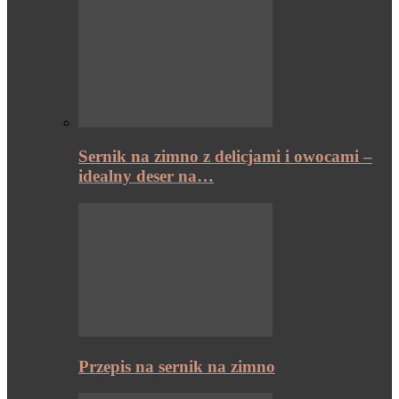
Sernik na zimno z delicjami i owocami –
idealny deser na…
Przepis na sernik na zimno