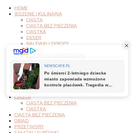
HOME
JEDZENIE I KULINARIA
CIASTA
CIASTA BEZ PIECZENIA
CIASTKA
DESER
NALEWKI I SYROPY
OBIAD
PIECZYWO I DROŻDŻÓWKI
PRODUKTY
PRZEPISY
PRZETWORY
PRZYSTAWKI
SAŁATKI I SURÓWKI
SOSY
CIASTA
CIASTA BEZ PIECZENIA
CIASTKA
CIASTA BEZ PIECZENIA
OBIAD
PRZETWORY
SAŁATKI I SURÓWKI