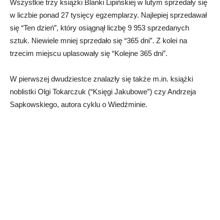
Wszystkie trzy książki Blanki Lipińskiej w lutym sprzedały się
w liczbie ponad 27 tysięcy egzemplarzy. Najlepiej sprzedawał
się “Ten dzień”, który osiągnął liczbę 9 953 sprzedanych
sztuk. Niewiele mniej sprzedało się “365 dni”. Z kolei na
trzecim miejscu uplasowały się “Kolejne 365 dni”.
W pierwszej dwudziestce znalazły się także m.in. książki
noblistki Olgi Tokarczuk (“Księgi Jakubowe”) czy Andrzeja
Sapkowskiego, autora cyklu o Wiedźminie.