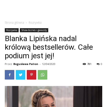
Strona główna
Rozrywka
Rozrywka
Show-biznes i gwiazdy
Blanka Lipińska nadal
królową bestsellerów. Całe
podium jest jej!
Przez
Bogusława Palion
-
12/04/2020
781
0