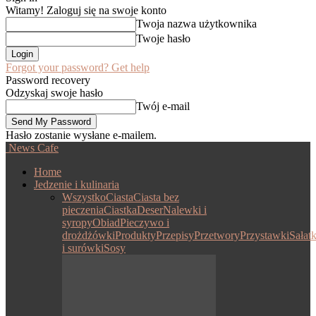
Witamy! Zaloguj się na swoje konto
Twoja nazwa użytkownika
Twoje hasło
Forgot your password? Get help
Password recovery
Odzyskaj swoje hasło
Twój e-mail
Hasło zostanie wysłane e-mailem.
News Cafe
Home
Jedzenie i kulinaria
Wszystko
Ciasta
Ciasta bez
pieczenia
Ciastka
Deser
Nalewki i
syropy
Obiad
Pieczywo i
drożdżówki
Produkty
Przepisy
Przetwory
Przystawki
Sałatk
i surówki
Sosy