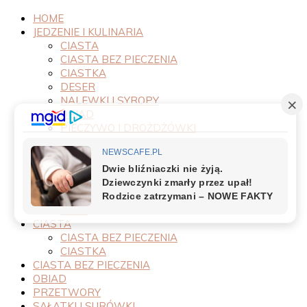
HOME
JEDZENIE I KULINARIA
CIASTA
CIASTA BEZ PIECZENIA
CIASTKA
DESER
NALEWKI I SYROPY
OBIAD
PIECZYWO I DROŻDŻÓWKI
PRODUKTY
PRZEPISY
PRZETWORY
PRZYSTAWKI
SAŁATKI I SURÓWKI
SOSY
CIASTA
CIASTA BEZ PIECZENIA
CIASTKA
CIASTA BEZ PIECZENIA
OBIAD
PRZETWORY
SAŁATKI I SURÓWKI