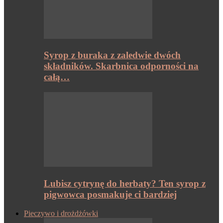
Syrop z buraka z zaledwie dwóch
składników. Skarbnica odporności na
całą…
Lubisz cytrynę do herbaty? Ten syrop z
pigwowca posmakuje ci bardziej
Pieczywo i drożdżówki