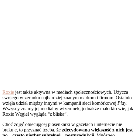
Roxie
jest także aktywna w mediach społecznościowych. Użycza
swojego wizerunku najbardziej znanym markom i firmom. Ostatnio
wzięła udział między innymi w kampanii sieci komórkowej
Play
.
Wszyscy znamy jej medialny wizerunek, jednakże mało kto wie, jak
Roxie Węgiel wygląda “z bliska”.
Choć zdjęć obiecującej piosenkarki w gazetach i internecie nie
brakuje, to przyznać trzeba, że
zdecydowana większość z nich jest
po – często niezbyt subtelnej – postprodukcji.
Mnóstwo