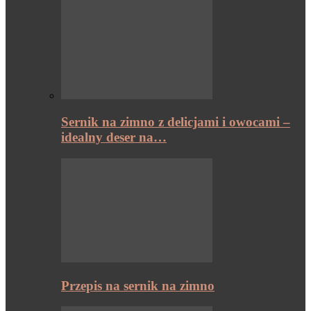
Sernik na zimno z delicjami i owocami –
idealny deser na…
Przepis na sernik na zimno