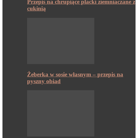
Przepis na chrupiące placki ziemniaczane z
cukinią
Żeberka w sosie własnym – przepis na
pyszny obiad