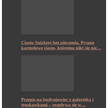
Ciasto Snickers bez pieczenia. Pyszne
karmelowe ciasto, któremu nikt się nie…
Przepis na budyniowiec z galaretką i
truskawkami – rozpływa się w…