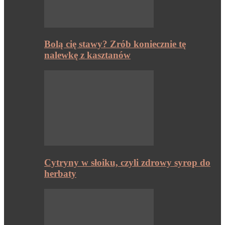
Bolą cię stawy? Zrób koniecznie tę
nalewkę z kasztanów
Cytryny w słoiku, czyli zdrowy syrop do
herbaty