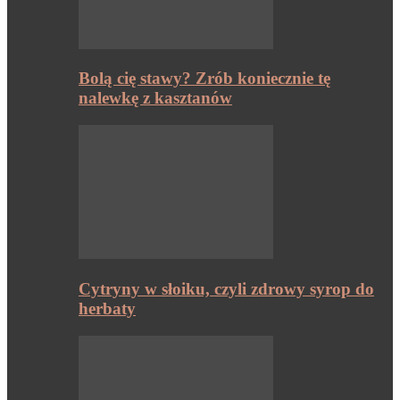
Bolą cię stawy? Zrób koniecznie tę
nalewkę z kasztanów
Cytryny w słoiku, czyli zdrowy syrop do
herbaty