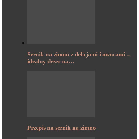
Sernik na zimno z delicjami i owocami –
idealny deser na…
Przepis na sernik na zimno