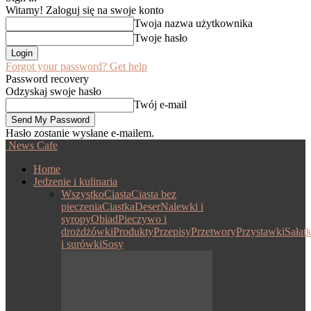
Witamy! Zaloguj się na swoje konto
Twoja nazwa użytkownika
Twoje hasło
Forgot your password? Get help
Password recovery
Odzyskaj swoje hasło
Twój e-mail
Hasło zostanie wysłane e-mailem.
News Cafe
Home
Jedzenie i kulinaria
Wszystko
Ciasta
Ciasta bez
pieczenia
Ciastka
Deser
Nalewki i
syropy
Obiad
Pieczywo i
drożdżówki
Produkty
Przepisy
Przetwory
Przystawki
Sałatk
i surówki
Sosy