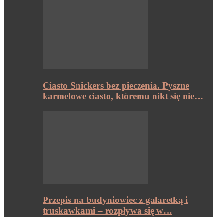
Ciasto Snickers bez pieczenia. Pyszne
karmelowe ciasto, któremu nikt się nie…
Przepis na budyniowiec z galaretką i
truskawkami – rozpływa się w…