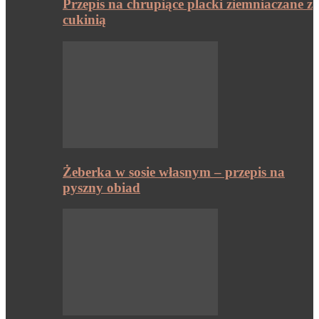
Przepis na chrupiące placki ziemniaczane z
cukinią
Żeberka w sosie własnym – przepis na
pyszny obiad