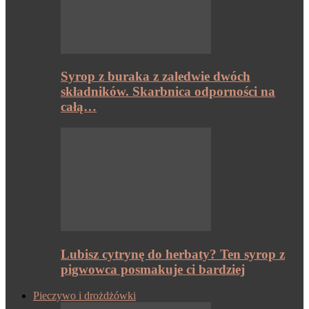
Syrop z buraka z zaledwie dwóch
składników. Skarbnica odporności na
całą…
Lubisz cytrynę do herbaty? Ten syrop z
pigwowca posmakuje ci bardziej
Pieczywo i drożdżówki