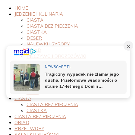
HOME
JEDZENIE I KULINARIA
CIASTA
CIASTA BEZ PIECZENIA
CIASTKA
DESER
NALEWKI I SYROPY
OBIAD
PIECZYWO I DROŻDŻÓWKI
PRODUKTY
PRZEPISY
PRZETWORY
PRZYSTAWKI
SAŁATKI I SURÓWKI
SOSY
CIASTA
CIASTA BEZ PIECZENIA
CIASTKA
CIASTA BEZ PIECZENIA
OBIAD
PRZETWORY
SAŁATKI I SURÓWKI