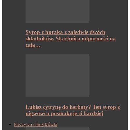
Syrop z buraka z zaledwie dwóch
składników. Skarbnica odporności na
całą…
Lubisz cytrynę do herbaty? Ten syrop z
pigwowca posmakuje ci bardziej
Pieczywo i drożdżówki