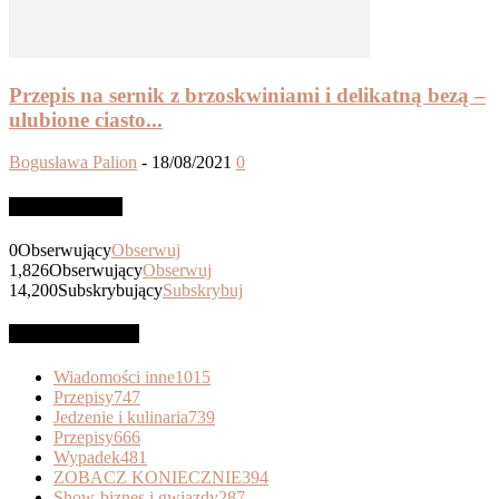
Przepis na sernik z brzoskwiniami i delikatną bezą –
ulubione ciasto...
Bogusława Palion
-
18/08/2021
0
Stay connected
0
Obserwujący
Obserwuj
1,826
Obserwujący
Obserwuj
14,200
Subskrybujący
Subskrybuj
Recipe categories
Wiadomości inne
1015
Przepisy
747
Jedzenie i kulinaria
739
Przepisy
666
Wypadek
481
ZOBACZ KONIECZNIE
394
Show-biznes i gwiazdy
287