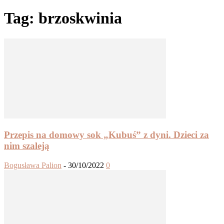
Tag: brzoskwinia
Przepis na domowy sok „Kubuś” z dyni. Dzieci za
nim szaleją
Bogusława Palion
-
30/10/2022
0