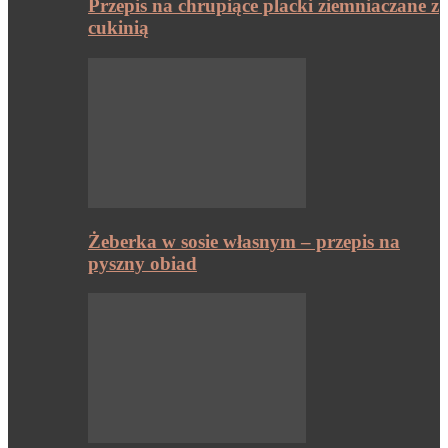
Przepis na chrupiące placki ziemniaczane z
cukinią
Żeberka w sosie własnym – przepis na
pyszny obiad