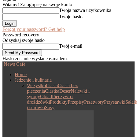
Witamy! Zaloguj się na swoje konto
Twoja nazwa użytkownika
Twoje hasło
Forgot your password? Get help
Password recovery
Odzyskaj swoje hasło
Twój e-mail
Hasło zostanie wysłane e-mailem.
News Cafe
Home
Jedzenie i kulinaria
Wszystko
Ciasta
Ciasta bez
pieczenia
Ciastka
Deser
Nalewki i
syropy
Obiad
Pieczywo i
drożdżówki
Produkty
Przepisy
Przetwory
Przystawki
Sałatk
i surówki
Sosy