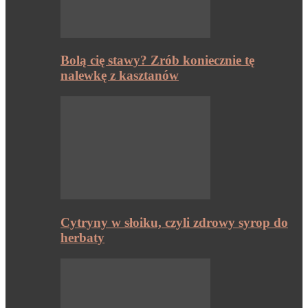
Bolą cię stawy? Zrób koniecznie tę
nalewkę z kasztanów
Cytryny w słoiku, czyli zdrowy syrop do
herbaty