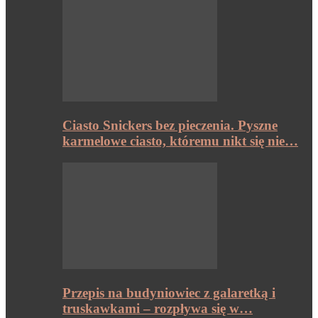
Ciasto Snickers bez pieczenia. Pyszne
karmelowe ciasto, któremu nikt się nie…
Przepis na budyniowiec z galaretką i
truskawkami – rozpływa się w…